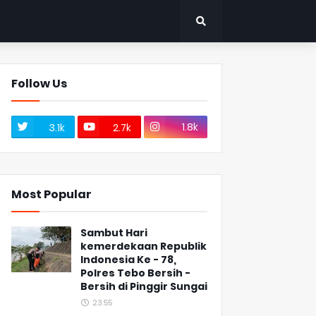
Follow Us
1.8k
3.1k
2.7k
Most Popular
Sambut Hari
kemerdekaan Republik
Indonesia Ke - 78,
Polres Tebo Bersih -
Bersih di Pinggir Sungai
23:55