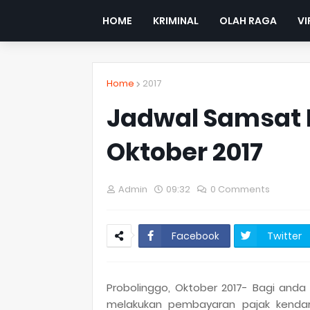
HOME
KRIMINAL
OLAH RAGA
VI
Home
2017
Jadwal Samsat K
Oktober 2017
Admin
09:32
0 Comments
Facebook
Twitter
Probolinggo, Oktober 2017- Bagi and
melakukan pembayaran pajak kendar