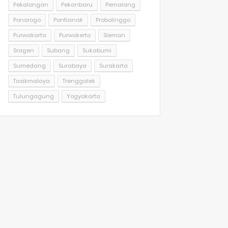
Pekalongan
Pekanbaru
Pemalang
Ponorogo
Pontianak
Probolinggo
Purwakarta
Purwokerto
Sleman
Sragen
Subang
Sukabumi
Sumedang
Surabaya
Surakarta
Tasikmalaya
Trenggalek
Tulungagung
Yogyakarta