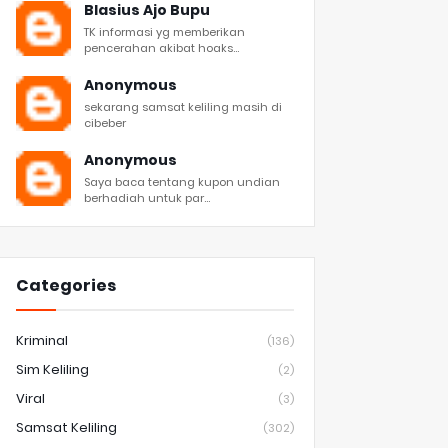
Blasius Ajo Bupu
TK informasi yg memberikan
pencerahan akibat hoaks...
Anonymous
sekarang samsat keliling masih di
cibeber
Anonymous
Saya baca tentang kupon undian
berhadiah untuk par...
Categories
Kriminal
(136)
Sim Keliling
(2)
Viral
(3)
Samsat Keliling
(302)