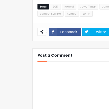
Tags
2017
jadwal
Jawa Timur
Jum
samsat keliling
Selasa
Senin
Facebook
Twitter
Post a Comment