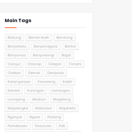
Main Tags
Badung
Banda Aceh
Bandung
Banjarbaru
Banjarnegara
Bantul
Banyumas
Banyuwangi
Bogor
Cianjur
Cilacap
Cilegon
Cimahi
Cirebon
Demak
Denpasar
Karanganyar
Karawang
Kediri
Kendal
Kuningan
Lamongan
Lumajang
Madiun
Magelang
Majalengka
Makassar
Mojokerto
Nganjuk
Ngawi
Padang
Pamekasan
Pasuruan
Pati