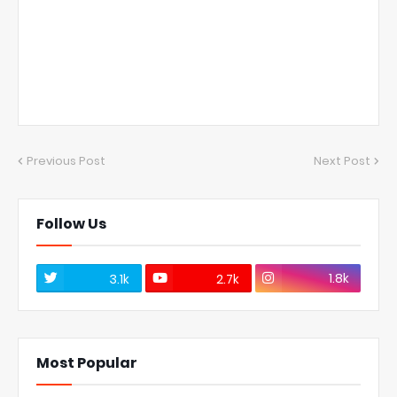
Previous Post
Next Post
Follow Us
1.8k
3.1k
2.7k
Most Popular