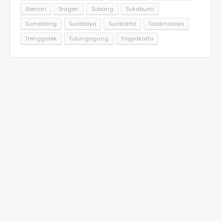
Sleman
Sragen
Subang
Sukabumi
Sumedang
Surabaya
Surakarta
Tasikmalaya
Trenggalek
Tulungagung
Yogyakarta