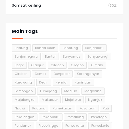
Samsat Keliling
(302)
Main Tags
Badung
Banda Aceh
Bandung
Banjarbaru
Banjarnegara
Bantul
Banyumas
Banyuwangi
Bogor
Cianjur
Cilacap
Cilegon
Cimahi
Cirebon
Demak
Denpasar
Karanganyar
Karawang
Kediri
Kendal
Kuningan
Lamongan
Lumajang
Madiun
Magelang
Majalengka
Makassar
Mojokerto
Nganjuk
Ngawi
Padang
Pamekasan
Pasuruan
Pati
Pekalongan
Pekanbaru
Pemalang
Ponorogo
Pontianak
Probolinggo
Purwakarta
Purwokerto