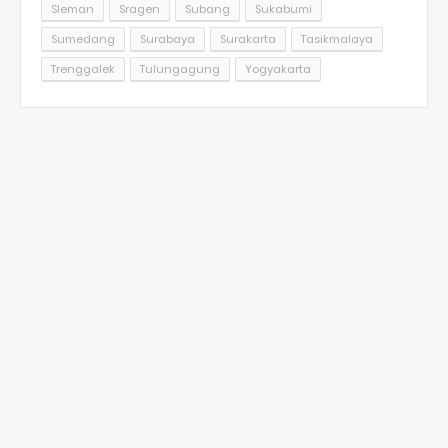
Sleman
Sragen
Subang
Sukabumi
Sumedang
Surabaya
Surakarta
Tasikmalaya
Trenggalek
Tulungagung
Yogyakarta