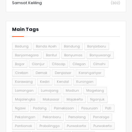
Samsat Keliling
(302)
Main Tags
Badung
Banda Aceh
Bandung
Banjarbaru
Banjarnegara
Bantul
Banyumas
Banyuwangi
Bogor
Cianjur
Cilacap
Cilegon
Cimahi
Cirebon
Demak
Denpasar
Karanganyar
Karawang
Kediri
Kendal
Kuningan
Lamongan
Lumajang
Madiun
Magelang
Majalengka
Makassar
Mojokerto
Nganjuk
Ngawi
Padang
Pamekasan
Pasuruan
Pati
Pekalongan
Pekanbaru
Pemalang
Ponorogo
Pontianak
Probolinggo
Purwakarta
Purwokerto