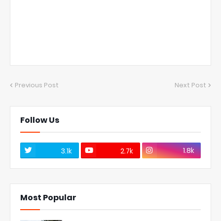
Previous Post
Next Post
Follow Us
1.8k
3.1k
2.7k
Most Popular