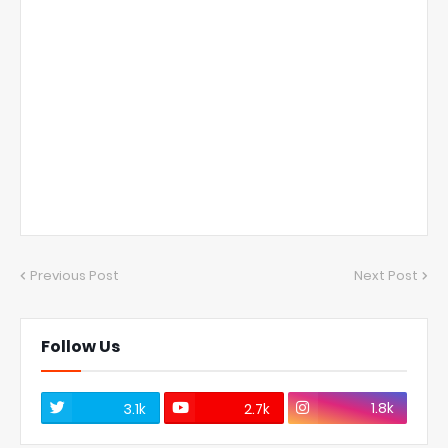
Previous Post
Next Post
Follow Us
1.8k
3.1k
2.7k