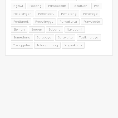
Ngawi
Padang
Pamekasan
Pasuruan
Pati
Pekalongan
Pekanbaru
Pemalang
Ponorogo
Pontianak
Probolinggo
Purwakarta
Purwokerto
Sleman
Sragen
Subang
Sukabumi
Sumedang
Surabaya
Surakarta
Tasikmalaya
Trenggalek
Tulungagung
Yogyakarta