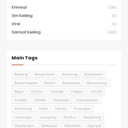
Kriminal
(136)
Sim Keliling
(2)
Viral
(3)
Samsat Keliling
(302)
Main Tags
Badung
Banda Aceh
Bandung
Banjarbaru
Banjarnegara
Bantul
Banyumas
Banyuwangi
Bogor
Cianjur
Cilacap
Cilegon
Cimahi
Cirebon
Demak
Denpasar
Karanganyar
Karawang
Kediri
Kendal
Kuningan
Lamongan
Lumajang
Madiun
Magelang
Majalengka
Makassar
Mojokerto
Nganjuk