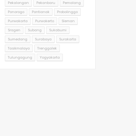
Pekalongan
Pekanbaru
Pemalang
Ponorogo
Pontianak
Probolinggo
Purwakarta
Purwokerto
Sleman
Sragen
Subang
Sukabumi
Sumedang
Surabaya
Surakarta
Tasikmalaya
Trenggalek
Tulungagung
Yogyakarta