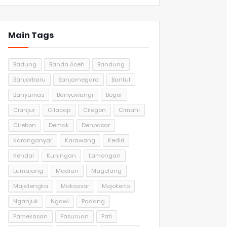
Main Tags
Badung
Banda Aceh
Bandung
Banjarbaru
Banjarnegara
Bantul
Banyumas
Banyuwangi
Bogor
Cianjur
Cilacap
Cilegon
Cimahi
Cirebon
Demak
Denpasar
Karanganyar
Karawang
Kediri
Kendal
Kuningan
Lamongan
Lumajang
Madiun
Magelang
Majalengka
Makassar
Mojokerto
Nganjuk
Ngawi
Padang
Pamekasan
Pasuruan
Pati