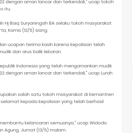
022 dengan aman lancar dan terkendali," ucap tokoh
 itu.
h Hj Baiq Suryaningsih BA selaku tokoh masyarakat
a, Kamis (12/5) siang.
an ucapan terima kasih karena kepolisian telah
dik dan arus balik lebaran.
 Republik Indonesia yang telah mengamankan mudik
022 dengan aman lancar dan terkendali," ucap Lurah
upakan salah satu tokoh masyarakat di Kemantren
elamat kepada kepolisian yang telah berhasil
ah membantu kelancaran semuanya," ucap Widodo
n Agung, Jumat (13/5) malam.