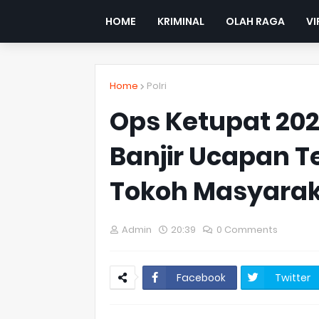
HOME
KRIMINAL
OLAH RAGA
VI
Home
Polri
Ops Ketupat 2022
Banjir Ucapan T
Tokoh Masyarak
Admin
20:39
0 Comments
Facebook
Twitter