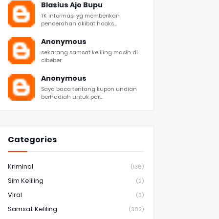
Blasius Ajo Bupu
TK informasi yg memberikan
pencerahan akibat hoaks...
Anonymous
sekarang samsat keliling masih di
cibeber
Anonymous
Saya baca tentang kupon undian
berhadiah untuk par...
Categories
Kriminal
(136)
Sim Keliling
(2)
Viral
(3)
Samsat Keliling
(302)