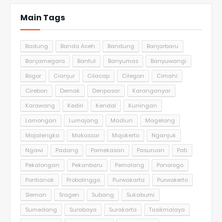
Main Tags
Badung
Banda Aceh
Bandung
Banjarbaru
Banjarnegara
Bantul
Banyumas
Banyuwangi
Bogor
Cianjur
Cilacap
Cilegon
Cimahi
Cirebon
Demak
Denpasar
Karanganyar
Karawang
Kediri
Kendal
Kuningan
Lamongan
Lumajang
Madiun
Magelang
Majalengka
Makassar
Mojokerto
Nganjuk
Ngawi
Padang
Pamekasan
Pasuruan
Pati
Pekalongan
Pekanbaru
Pemalang
Ponorogo
Pontianak
Probolinggo
Purwakarta
Purwokerto
Sleman
Sragen
Subang
Sukabumi
Sumedang
Surabaya
Surakarta
Tasikmalaya