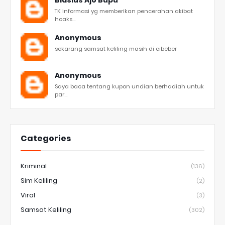
Blasius Ajo Bupu
TK informasi yg memberikan pencerahan akibat
hoaks...
Anonymous
sekarang samsat keliling masih di cibeber
Anonymous
Saya baca tentang kupon undian berhadiah untuk
par...
Categories
Kriminal
(136)
Sim Keliling
(2)
Viral
(3)
Samsat Keliling
(302)