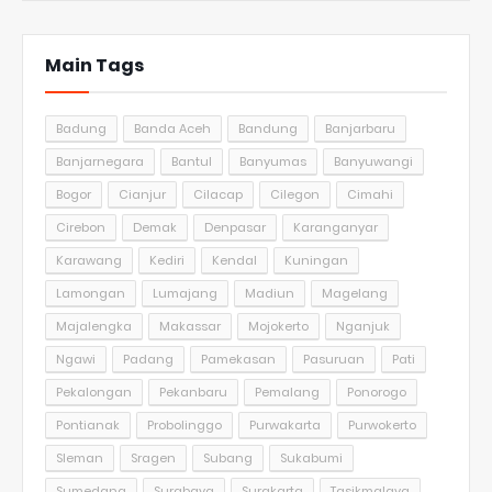
Main Tags
Badung
Banda Aceh
Bandung
Banjarbaru
Banjarnegara
Bantul
Banyumas
Banyuwangi
Bogor
Cianjur
Cilacap
Cilegon
Cimahi
Cirebon
Demak
Denpasar
Karanganyar
Karawang
Kediri
Kendal
Kuningan
Lamongan
Lumajang
Madiun
Magelang
Majalengka
Makassar
Mojokerto
Nganjuk
Ngawi
Padang
Pamekasan
Pasuruan
Pati
Pekalongan
Pekanbaru
Pemalang
Ponorogo
Pontianak
Probolinggo
Purwakarta
Purwokerto
Sleman
Sragen
Subang
Sukabumi
Sumedang
Surabaya
Surakarta
Tasikmalaya