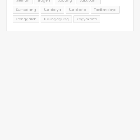
Sleman
Sragen
Subang
Sukabumi
Sumedang
Surabaya
Surakarta
Tasikmalaya
Trenggalek
Tulungagung
Yogyakarta