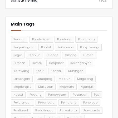
Samsat Keliling
(302)
Main Tags
Badung
Banda Aceh
Bandung
Banjarbaru
Banjarnegara
Bantul
Banyumas
Banyuwangi
Bogor
Cianjur
Cilacap
Cilegon
Cimahi
Cirebon
Demak
Denpasar
Karanganyar
Karawang
Kediri
Kendal
Kuningan
Lamongan
Lumajang
Madiun
Magelang
Majalengka
Makassar
Mojokerto
Nganjuk
Ngawi
Padang
Pamekasan
Pasuruan
Pati
Pekalongan
Pekanbaru
Pemalang
Ponorogo
Pontianak
Probolinggo
Purwakarta
Purwokerto