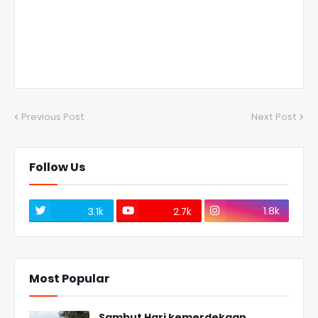
Previous Post
Next Post
Follow Us
1.8k
3.1k
2.7k
Most Popular
Sambut Hari kemerdekaan