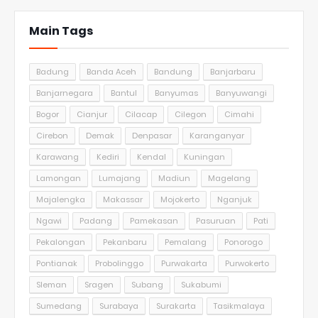
Main Tags
Badung
Banda Aceh
Bandung
Banjarbaru
Banjarnegara
Bantul
Banyumas
Banyuwangi
Bogor
Cianjur
Cilacap
Cilegon
Cimahi
Cirebon
Demak
Denpasar
Karanganyar
Karawang
Kediri
Kendal
Kuningan
Lamongan
Lumajang
Madiun
Magelang
Majalengka
Makassar
Mojokerto
Nganjuk
Ngawi
Padang
Pamekasan
Pasuruan
Pati
Pekalongan
Pekanbaru
Pemalang
Ponorogo
Pontianak
Probolinggo
Purwakarta
Purwokerto
Sleman
Sragen
Subang
Sukabumi
Sumedang
Surabaya
Surakarta
Tasikmalaya