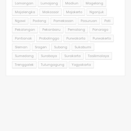
Lamongan
Lumajang
Madiun
Magelang
Majalengka
Makassar
Mojokerto
Nganjuk
Ngawi
Padang
Pamekasan
Pasuruan
Pati
Pekalongan
Pekanbaru
Pemalang
Ponorogo
Pontianak
Probolinggo
Purwakarta
Purwokerto
Sleman
Sragen
Subang
Sukabumi
Sumedang
Surabaya
Surakarta
Tasikmalaya
Trenggalek
Tulungagung
Yogyakarta