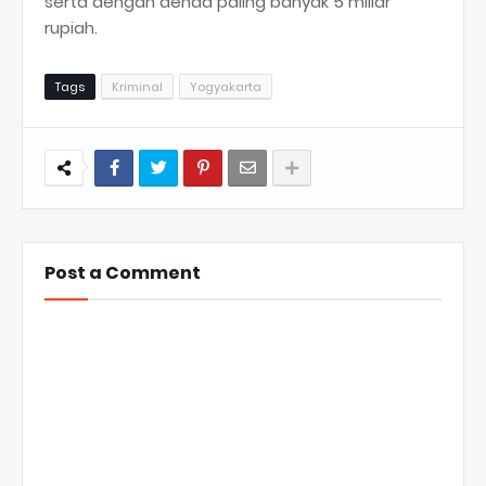
serta dengan denda paling banyak 5 miliar
rupiah.
Tags
Kriminal
Yogyakarta
Post a Comment