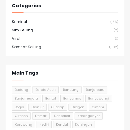
Categories
Kriminal
(136)
Sim Keliling
(2)
Viral
(3)
Samsat Keliling
(302)
Main Tags
Badung
Banda Aceh
Bandung
Banjarbaru
Banjarnegara
Bantul
Banyumas
Banyuwangi
Bogor
Cianjur
Cilacap
Cilegon
Cimahi
Cirebon
Demak
Denpasar
Karanganyar
Karawang
Kediri
Kendal
Kuningan