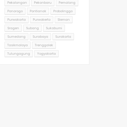
Pekalongan
Pekanbaru
Pemalang
Ponorogo
Pontianak
Probolinggo
Purwakarta
Purwokerto
Sleman
Sragen
Subang
Sukabumi
Sumedang
Surabaya
Surakarta
Tasikmalaya
Trenggalek
Tulungagung
Yogyakarta