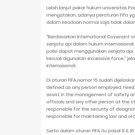
Lebih lanjut pakar hukum universitas Pa
mengatakan, adanya peraturan Fifa yg
dalam keadaan normal saja tidak dala
“Berdasarkan International Covenant on
senjata api dalam hukum internasional
polisi dapat menggunakan senjata api
kecuali digunakan excessive force,” j
Internasional.
Di aturan FIFA nomor 15 sudah dijelaskan
defined as any person employed, hired,
assist in the management of safety and
officials and any other person at the s
responsible for the security of design
responsible for maintaining law and ord
Serta dalam aturan FIFA itu pasal 9 &