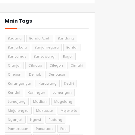
Main Tags
Badung
Banda Aceh
Bandung
Banjarbaru
Banjarnegara
Bantul
Banyumas
Banyuwangi
Bogor
Cianjur
Cilacap
Cilegon
Cimahi
Cirebon
Demak
Denpasar
Karanganyar
Karawang
Kediri
Kendal
Kuningan
Lamongan
Lumajang
Madiun
Magelang
Majalengka
Makassar
Mojokerto
Nganjuk
Ngawi
Padang
Pamekasan
Pasuruan
Pati