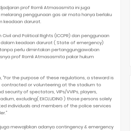
djadjaran prof Romli Atmasasmita ini juga
 melarang penggunaan gas air mata hanya berlaku
m keadaan darurat.
 Civil and Political Rights (ICCPR) dan penggunaan
, dalam keadaan darurat ( State of emergency)
 tanpa perlu dimintakan pertanggungjawaban
elasnya prof Romli Atmasasmita pakar hukum
, "For the purpose of these regulations, a steward is
 contracted or volunteering at the stadium to
 security of spectators, VIPs/VVIPs, players,
tadium, excluding( EXCLUDING ) those persons solely
ated individuals and members of the police services
er."
 10 juga mewajibkan adanya contingency & emergency