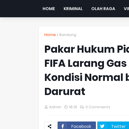
HOME
KRIMINAL
OLAH RAGA
VI
Home
Bandung
Pakar Hukum Pi
FIFA Larang Gas
Kondisi Normal
Darurat
Admin
18:16
0 Comments
Facebook
Twitter