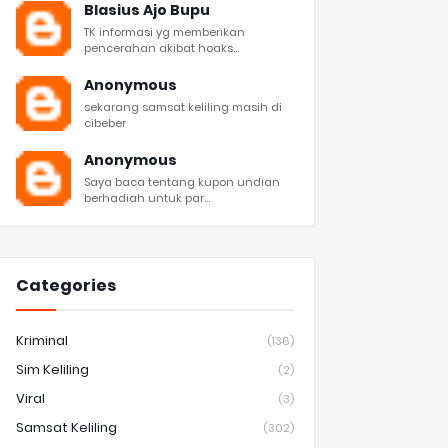
Blasius Ajo Bupu
TK informasi yg memberikan
pencerahan akibat hoaks...
Anonymous
sekarang samsat keliling masih di
cibeber
Anonymous
Saya baca tentang kupon undian
berhadiah untuk par...
Categories
Kriminal
(136)
Sim Keliling
(2)
Viral
(3)
Samsat Keliling
(302)