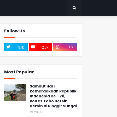
Follow Us
1.8k
3.1k
2.7k
Most Popular
Sambut Hari
kemerdekaan Republik
Indonesia Ke - 78,
Polres Tebo Bersih -
Bersih di Pinggir Sungai
23:55