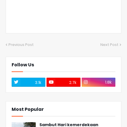
Previous Post
Next Post
Follow Us
1.8k
3.1k
2.7k
Most Popular
Sambut Hari kemerdekaan