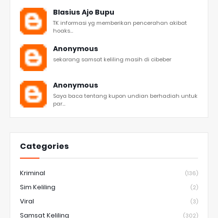
Blasius Ajo Bupu
TK informasi yg memberikan pencerahan akibat
hoaks...
Anonymous
sekarang samsat keliling masih di cibeber
Anonymous
Saya baca tentang kupon undian berhadiah untuk
par...
Categories
Kriminal
(136)
Sim Keliling
(2)
Viral
(3)
Samsat Keliling
(302)