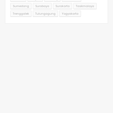
Sumedang
Surabaya
Surakarta
Tasikmalaya
Trenggalek
Tulungagung
Yogyakarta