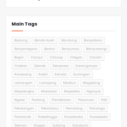
Main Tags
Badung
Banda Aceh
Bandung
Banjarbaru
Banjarnegara
Bantul
Banyumas
Banyuwangi
Bogor
Cianjur
Cilacap
Cilegon
Cimahi
Cirebon
Demak
Denpasar
Karanganyar
Karawang
Kediri
Kendal
Kuningan
Lamongan
Lumajang
Madiun
Magelang
Majalengka
Makassar
Mojokerto
Nganjuk
Ngawi
Padang
Pamekasan
Pasuruan
Pati
Pekalongan
Pekanbaru
Pemalang
Ponorogo
Pontianak
Probolinggo
Purwakarta
Purwokerto
Sleman
Sragen
Subang
Sukabumi