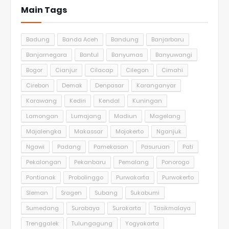
Main Tags
Badung
Banda Aceh
Bandung
Banjarbaru
Banjarnegara
Bantul
Banyumas
Banyuwangi
Bogor
Cianjur
Cilacap
Cilegon
Cimahi
Cirebon
Demak
Denpasar
Karanganyar
Karawang
Kediri
Kendal
Kuningan
Lamongan
Lumajang
Madiun
Magelang
Majalengka
Makassar
Mojokerto
Nganjuk
Ngawi
Padang
Pamekasan
Pasuruan
Pati
Pekalongan
Pekanbaru
Pemalang
Ponorogo
Pontianak
Probolinggo
Purwakarta
Purwokerto
Sleman
Sragen
Subang
Sukabumi
Sumedang
Surabaya
Surakarta
Tasikmalaya
Trenggalek
Tulungagung
Yogyakarta