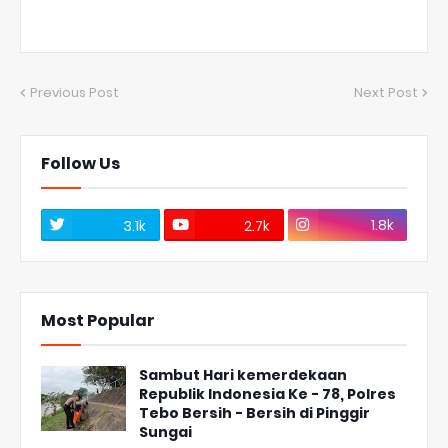
Previous Post
Next Post
Follow Us
1.8k
3.1k
2.7k
Most Popular
Sambut Hari kemerdekaan
Republik Indonesia Ke - 78, Polres
Tebo Bersih - Bersih di Pinggir
Sungai