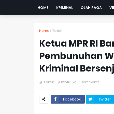
HOME
KRIMINAL
OLAH RAGA
VI
Home
Tokoh
Ketua MPR RI B
Pembunuhan Wa
Kriminal Bersen
Admin
02:46
0 Comments
Facebook
Twitter