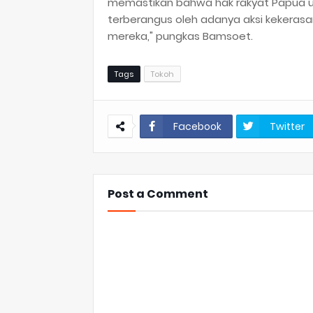
memastikan bahwa hak rakyat Papua u
terberangus oleh adanya aksi kekeras
mereka," pungkas Bamsoet.
Tags
Tokoh
Facebook
Twitter
Post a Comment