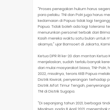
"Proses penegakan hukum harus segera
para pelaku. TNI dan Polri juga harus 
kedamaian di Papua tidak lagi terganggu
Papua. Tidak boleh ada lagi toleransi t
menurunkan personel terbaik dari Brimob
Kasih mereka waktu satu bulan untuk 
akarnya," ujar Bamsoet di Jakarta, Kamis
Ketua DPR RI ke-20 dan mantan Ketua Ko
menjelaskan, sudah terlalu banyak kere
dari mulai masyarakat biasa, TNI-Polri
2022, misalnya, teroris KKB Papua me
Distrik Kiwirok, penyerangan terhadap 
Distrik Aifat Timur Tengah, penyerang
TNI di Distrik Sugapa.
"Di sepanjang tahun 2021, berbagai tind
Misalnya, pada 8 April 2021, menembak