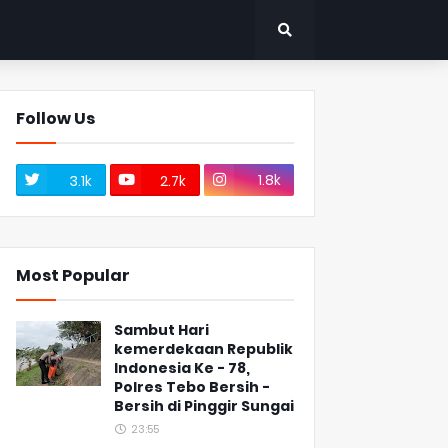
Follow Us
1.8k
3.1k
2.7k
Most Popular
Sambut Hari
kemerdekaan Republik
Indonesia Ke - 78,
Polres Tebo Bersih -
Bersih di Pinggir Sungai
23:55