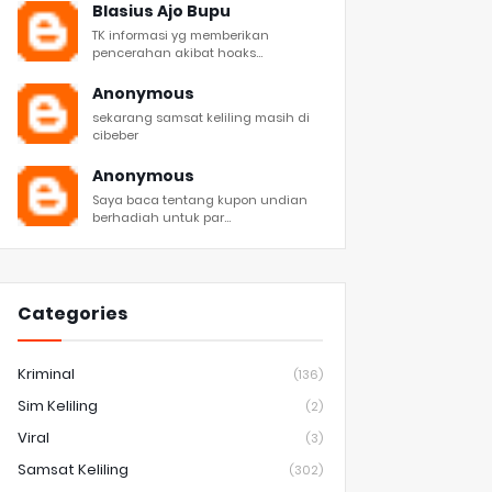
Blasius Ajo Bupu
TK informasi yg memberikan
pencerahan akibat hoaks...
Anonymous
sekarang samsat keliling masih di
cibeber
Anonymous
Saya baca tentang kupon undian
berhadiah untuk par...
Categories
Kriminal
(136)
Sim Keliling
(2)
Viral
(3)
Samsat Keliling
(302)