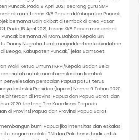
n Puncak. Pada 9 April 2021, seorang guru SMP
mbak mati teroris KKB Papua di Kabupaten Puncak.
jek bernama Udin akibat ditembak di area Pasar
21. Pada 15 April 2021, teroris KKB Papua menembak
n Puncak bernama Ali Mom. Bahkan Kepala BIN
 Putu Danny Nugraha turut menjadi korban kebiadaban
 di Beoga, Kabupaten Puncak," jelas Bamsoet.
an Wakil Ketua Umum FKPPI/Kepala Badan Bela
f pemerintah untuk mereformulasikan kembali
 penyelesaian persoalan Papua patut terus
annya Instruksi Presiden (Inpres) Nomor 9 Tahun 2020,
ahteraan di Provinsi Papua dan Papua Barat, dan
ahun 2020 tentang Tim Koordinasi Terpadu
 di Provinsi Papua dan Provinsi Papua Barat.
 membangun bumi Papua jika intensitas dan eskalasi
a itu, negara melalui TNI dan Polri harus hadir untuk