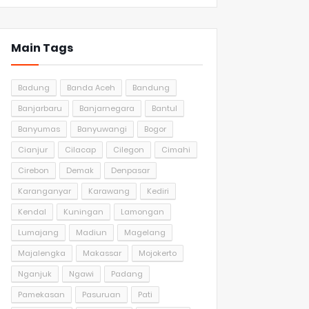
Main Tags
Badung
Banda Aceh
Bandung
Banjarbaru
Banjarnegara
Bantul
Banyumas
Banyuwangi
Bogor
Cianjur
Cilacap
Cilegon
Cimahi
Cirebon
Demak
Denpasar
Karanganyar
Karawang
Kediri
Kendal
Kuningan
Lamongan
Lumajang
Madiun
Magelang
Majalengka
Makassar
Mojokerto
Nganjuk
Ngawi
Padang
Pamekasan
Pasuruan
Pati