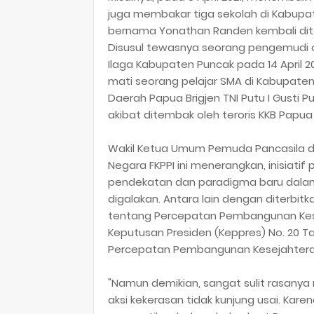
juga membakar tiga sekolah di Kabupate
bernama Yonathan Randen kembali dite
Disusul tewasnya seorang pengemudi o
Ilaga Kabupaten Puncak pada 14 April 20
mati seorang pelajar SMA di Kabupate
Daerah Papua Brigjen TNI Putu I Gusti
akibat ditembak oleh teroris KKB Papua
Wakil Ketua Umum Pemuda Pancasila d
Negara FKPPI ini menerangkan, inisiati
pendekatan dan paradigma baru dalam
digalakan. Antara lain dengan diterbitk
tentang Percepatan Pembangunan Kesej
Keputusan Presiden (Keppres) No. 20 T
Percepatan Pembangunan Kesejahteraan
"Namun demikian, sangat sulit rasanya
aksi kekerasan tidak kunjung usai. Karen