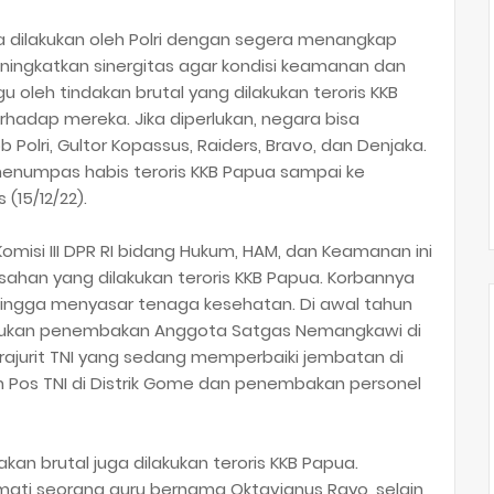
 dilakukan oleh Polri dengan segera menangkap
meningkatkan sinergitas agar kondisi keamanan dan
 oleh tindakan brutal yang dilakukan teroris KKB
erhadap mereka. Jika diperlukan, negara bisa
 Polri, Gultor Kopassus, Raiders, Bravo, dan Denjaka.
menumpas habis teroris KKB Papua sampai ke
 (15/12/22).
misi III DPR RI bidang Hukum, HAM, dan Keamanan ini
sahan yang dilakukan teroris KKB Papua. Korbannya
, hingga menyasar tenaga kesehatan. Di awal tahun
lakukan penembakan Anggota Satgas Nemangkawi di
prajurit TNI yang sedang memperbaiki jembatan di
an Pos TNI di Distrik Gome dan penembakan personel
akan brutal juga dilakukan teroris KKB Papua.
 mati seorang guru bernama Oktavianus Rayo, selain