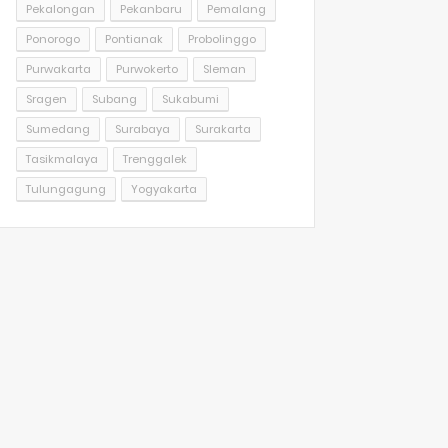
Pekalongan
Pekanbaru
Pemalang
Ponorogo
Pontianak
Probolinggo
Purwakarta
Purwokerto
Sleman
Sragen
Subang
Sukabumi
Sumedang
Surabaya
Surakarta
Tasikmalaya
Trenggalek
Tulungagung
Yogyakarta