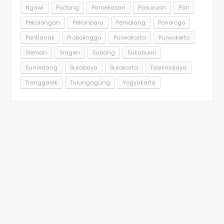
Ngawi
Padang
Pamekasan
Pasuruan
Pati
Pekalongan
Pekanbaru
Pemalang
Ponorogo
Pontianak
Probolinggo
Purwakarta
Purwokerto
Sleman
Sragen
Subang
Sukabumi
Sumedang
Surabaya
Surakarta
Tasikmalaya
Trenggalek
Tulungagung
Yogyakarta