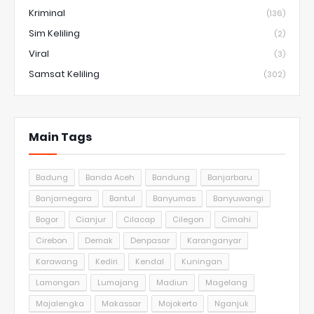
Kriminal
(136)
Sim Keliling
(2)
Viral
(3)
Samsat Keliling
(302)
Main Tags
Badung
Banda Aceh
Bandung
Banjarbaru
Banjarnegara
Bantul
Banyumas
Banyuwangi
Bogor
Cianjur
Cilacap
Cilegon
Cimahi
Cirebon
Demak
Denpasar
Karanganyar
Karawang
Kediri
Kendal
Kuningan
Lamongan
Lumajang
Madiun
Magelang
Majalengka
Makassar
Mojokerto
Nganjuk