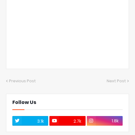
Previous Post
Next Post
Follow Us
1.8k
3.1k
2.7k