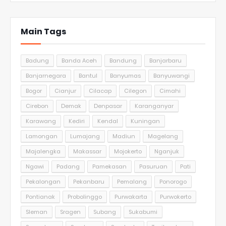
Main Tags
Badung
Banda Aceh
Bandung
Banjarbaru
Banjarnegara
Bantul
Banyumas
Banyuwangi
Bogor
Cianjur
Cilacap
Cilegon
Cimahi
Cirebon
Demak
Denpasar
Karanganyar
Karawang
Kediri
Kendal
Kuningan
Lamongan
Lumajang
Madiun
Magelang
Majalengka
Makassar
Mojokerto
Nganjuk
Ngawi
Padang
Pamekasan
Pasuruan
Pati
Pekalongan
Pekanbaru
Pemalang
Ponorogo
Pontianak
Probolinggo
Purwakarta
Purwokerto
Sleman
Sragen
Subang
Sukabumi