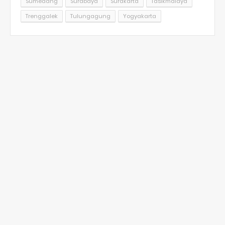
Sumedang
Surabaya
Surakarta
Tasikmalaya
Trenggalek
Tulungagung
Yogyakarta