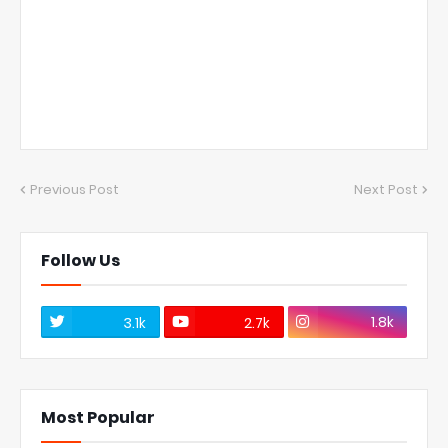
Previous Post
Next Post
Follow Us
1.8k
3.1k
2.7k
Most Popular