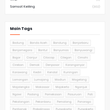
Samsat Keliling
(302)
Main Tags
Badung
Banda Aceh
Bandung
Banjarbaru
Banjarnegara
Bantul
Banyumas
Banyuwangi
Bogor
Cianjur
Cilacap
Cilegon
Cimahi
Cirebon
Demak
Denpasar
Karanganyar
Karawang
Kediri
Kendal
Kuningan
Lamongan
Lumajang
Madiun
Magelang
Majalengka
Makassar
Mojokerto
Nganjuk
Ngawi
Padang
Pamekasan
Pasuruan
Pati
Pekalongan
Pekanbaru
Pemalang
Ponorogo
Pontianak
Probolinggo
Purwakarta
Purwokerto