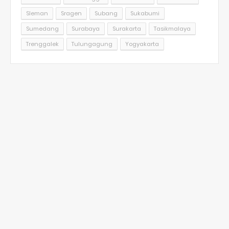
Sleman
Sragen
Subang
Sukabumi
Sumedang
Surabaya
Surakarta
Tasikmalaya
Trenggalek
Tulungagung
Yogyakarta