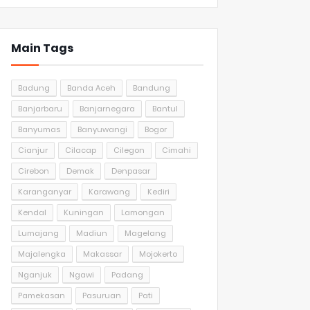
Main Tags
Badung
Banda Aceh
Bandung
Banjarbaru
Banjarnegara
Bantul
Banyumas
Banyuwangi
Bogor
Cianjur
Cilacap
Cilegon
Cimahi
Cirebon
Demak
Denpasar
Karanganyar
Karawang
Kediri
Kendal
Kuningan
Lamongan
Lumajang
Madiun
Magelang
Majalengka
Makassar
Mojokerto
Nganjuk
Ngawi
Padang
Pamekasan
Pasuruan
Pati