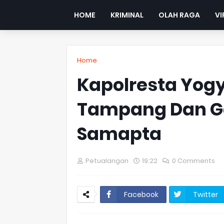
HOME
KRIMINAL
OLAH RAGA
VI
Home
Kapolresta Yogy
Tampang Dan G
Samapta
Petualangan
19:22
0 Comments
Facebook
Twitter