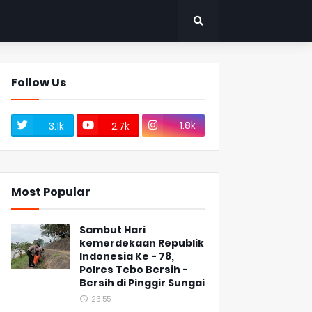
Follow Us
1.8k
3.1k
2.7k
Most Popular
Sambut Hari
kemerdekaan Republik
Indonesia Ke - 78,
Polres Tebo Bersih -
Bersih di Pinggir Sungai
23:55