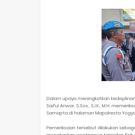
Dalam upaya meningkatkan kedisplinan
Saiful Anwar, S.Sos., S.I.K., M.H. mem
Samapta di halaman Mapolresta Yogyakar
Pemeriksaan tersebut dilakukan sebaga
menekankan pentingnya tampilan fisik y