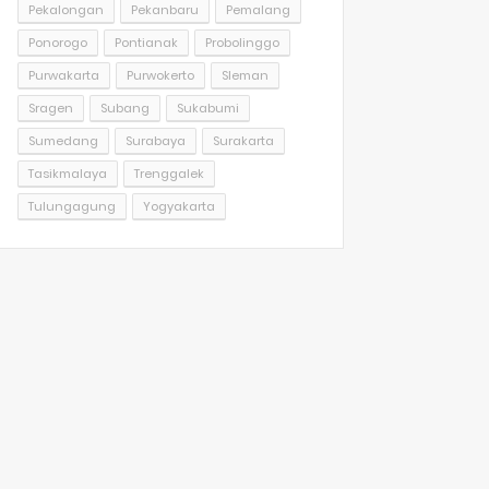
Pekalongan
Pekanbaru
Pemalang
Ponorogo
Pontianak
Probolinggo
Purwakarta
Purwokerto
Sleman
Sragen
Subang
Sukabumi
Sumedang
Surabaya
Surakarta
Tasikmalaya
Trenggalek
Tulungagung
Yogyakarta