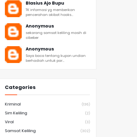
Blasius Ajo Bupu
TK informasi yg memberikan
pencerahan akibat hoaks...
Anonymous
sekarang samsat keliling masih di
cibeber
Anonymous
Saya baca tentang kupon undian
berhadiah untuk par...
Categories
Kriminal
(136)
Sim Keliling
(2)
Viral
(3)
Samsat Keliling
(302)