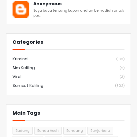
Anonymous
Saya baca tentang kupon undian berhadiah untuk
par...
Categories
Kriminal
(136)
Sim Keliling
(2)
Viral
(3)
Samsat Keliling
(302)
Main Tags
Badung
Banda Aceh
Bandung
Banjarbaru