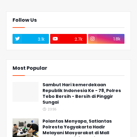
Follow Us
1.8k
3.1k
2.7k
Most Popular
Sambut Hari kemerdekaan
Republik Indonesia Ke - 78, Polres
Tebo Bersih - Bersih di Pinggir
Sungai
23:55
Polantas Menyapa, Satlantas
Polresta Yogyakarta Hadir
Melayani Masyarakat di Mall