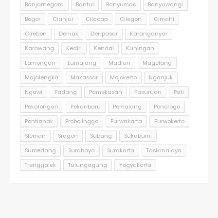
Banjarnegara
Bantul
Banyumas
Banyuwangi
Bogor
Cianjur
Cilacap
Cilegon
Cimahi
Cirebon
Demak
Denpasar
Karanganyar
Karawang
Kediri
Kendal
Kuningan
Lamongan
Lumajang
Madiun
Magelang
Majalengka
Makassar
Mojokerto
Nganjuk
Ngawi
Padang
Pamekasan
Pasuruan
Pati
Pekalongan
Pekanbaru
Pemalang
Ponorogo
Pontianak
Probolinggo
Purwakarta
Purwokerto
Sleman
Sragen
Subang
Sukabumi
Sumedang
Surabaya
Surakarta
Tasikmalaya
Trenggalek
Tulungagung
Yogyakarta