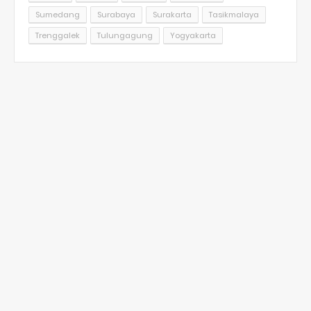
Sumedang
Surabaya
Surakarta
Tasikmalaya
Trenggalek
Tulungagung
Yogyakarta