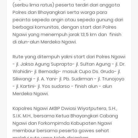
(seribu lima ratus) peserta terdiri dari anggota
Polres dan Bhayangkari serta warga para
pecinta sepeda angin atau sepeda gunung dari
berbagai komunitas, dengan start dari Polres
Ngawi yang menempuh jarak 13,5 km dan finish
di alun-alun Merdeka Ngawi.
Rute yang ditempuh yakni start dari Polres Ngawi
- jl. Jaksa Agung Suprapto- jl. Sultan Agung - jl. Dr.
Wahidin- jl. Bernadip- masuk Cupo Ds. Grudo- jl.
Siliwangi - jl. A. Yani- jl. Pb. Sudirman - jl. Trunojoyo
- jl. Kartini- jl. Yos sudarso - finish alun - alun
Merdeka Ngawi.
Kapolres Ngawi AKBP Dwiasi Wiyatputera, S.H.,
S.I.K. M.H., bersama Ketua Bhayangkari Cabang
Ngawi dan Forkompimda Kabupaten Ngawi
membaur bersama peserta gowes sehat
melalui rute yang telah disiapkan.