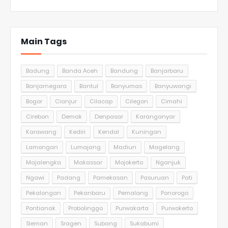
Main Tags
Badung
Banda Aceh
Bandung
Banjarbaru
Banjarnegara
Bantul
Banyumas
Banyuwangi
Bogor
Cianjur
Cilacap
Cilegon
Cimahi
Cirebon
Demak
Denpasar
Karanganyar
Karawang
Kediri
Kendal
Kuningan
Lamongan
Lumajang
Madiun
Magelang
Majalengka
Makassar
Mojokerto
Nganjuk
Ngawi
Padang
Pamekasan
Pasuruan
Pati
Pekalongan
Pekanbaru
Pemalang
Ponorogo
Pontianak
Probolinggo
Purwakarta
Purwokerto
Sleman
Sragen
Subang
Sukabumi