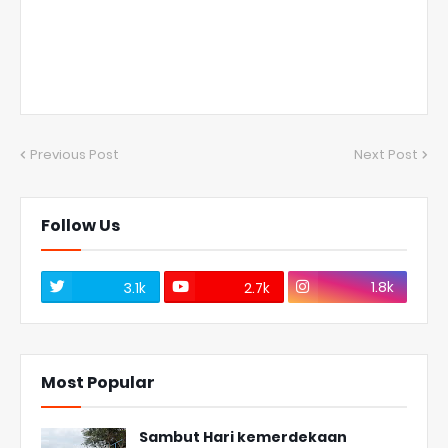
Previous Post
Next Post
Follow Us
1.8k
3.1k
2.7k
Most Popular
Sambut Hari kemerdekaan