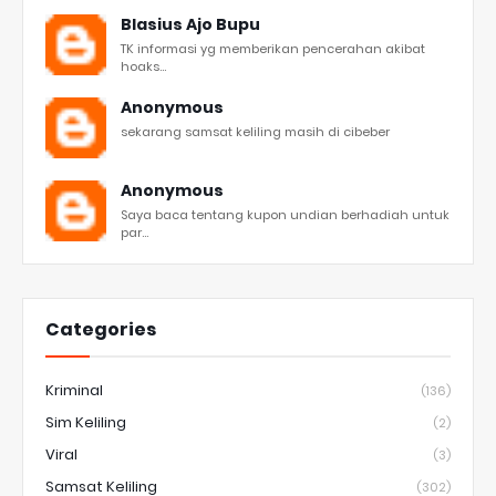
Blasius Ajo Bupu
TK informasi yg memberikan pencerahan akibat
hoaks...
Anonymous
sekarang samsat keliling masih di cibeber
Anonymous
Saya baca tentang kupon undian berhadiah untuk
par...
Categories
Kriminal
(136)
Sim Keliling
(2)
Viral
(3)
Samsat Keliling
(302)