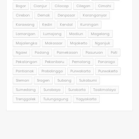
Bogor
Cianjur
Cilacap
Cilegon
Cimahi
Cirebon
Demak
Denpasar
Karanganyar
Karawang
Kediri
Kendal
Kuningan
Lamongan
Lumajang
Madiun
Magelang
Majalengka
Makassar
Mojokerto
Nganjuk
Ngawi
Padang
Pamekasan
Pasuruan
Pati
Pekalongan
Pekanbaru
Pemalang
Ponorogo
Pontianak
Probolinggo
Purwakarta
Purwokerto
Sleman
Sragen
Subang
Sukabumi
Sumedang
Surabaya
Surakarta
Tasikmalaya
Trenggalek
Tulungagung
Yogyakarta