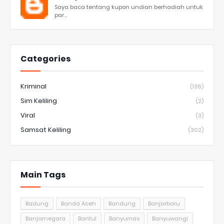
Saya baca tentang kupon undian berhadiah untuk
par...
Categories
Kriminal
(136)
Sim Keliling
(2)
Viral
(3)
Samsat Keliling
(302)
Main Tags
Badung
Banda Aceh
Bandung
Banjarbaru
Banjarnegara
Bantul
Banyumas
Banyuwangi