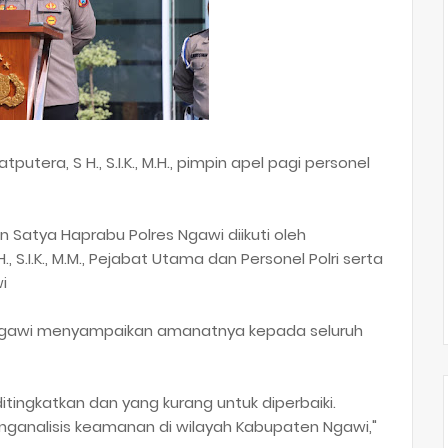
utera, S H., S.I.K., M.H., pimpin apel pagi personel
n Satya Haprabu Polres Ngawi diikuti oleh
 S.I.K., M.M., Pejabat Utama dan Personel Polri serta
wi
Ngawi menyampaikan amanatnya kepada seluruh
tingkatkan dan yang kurang untuk diperbaiki.
ganalisis keamanan di wilayah Kabupaten Ngawi,"