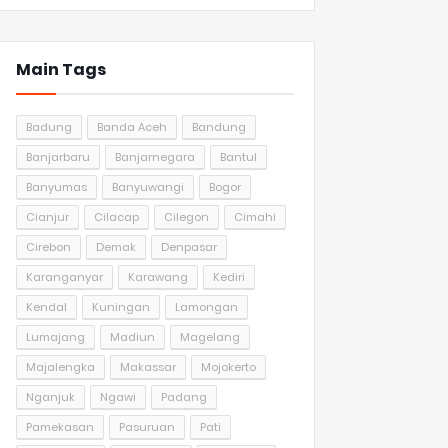
Main Tags
Badung
Banda Aceh
Bandung
Banjarbaru
Banjarnegara
Bantul
Banyumas
Banyuwangi
Bogor
Cianjur
Cilacap
Cilegon
Cimahi
Cirebon
Demak
Denpasar
Karanganyar
Karawang
Kediri
Kendal
Kuningan
Lamongan
Lumajang
Madiun
Magelang
Majalengka
Makassar
Mojokerto
Nganjuk
Ngawi
Padang
Pamekasan
Pasuruan
Pati