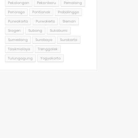
Pekalongan
Pekanbaru
Pemalang
Ponorogo
Pontianak
Probolinggo
Purwakarta
Purwokerto
Sleman
Sragen
Subang
Sukabumi
Sumedang
Surabaya
Surakarta
Tasikmalaya
Trenggalek
Tulungagung
Yogyakarta