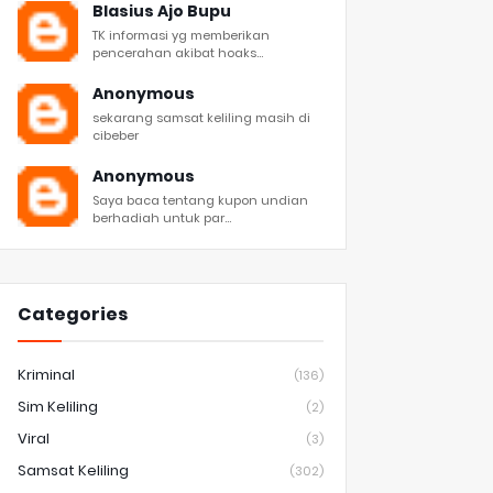
Blasius Ajo Bupu
TK informasi yg memberikan
pencerahan akibat hoaks...
Anonymous
sekarang samsat keliling masih di
cibeber
Anonymous
Saya baca tentang kupon undian
berhadiah untuk par...
Categories
Kriminal
(136)
Sim Keliling
(2)
Viral
(3)
Samsat Keliling
(302)