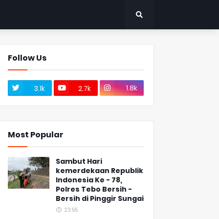
Follow Us
1.8k
3.1k
2.7k
Most Popular
Sambut Hari
kemerdekaan Republik
Indonesia Ke - 78,
Polres Tebo Bersih -
Bersih di Pinggir Sungai
23:55