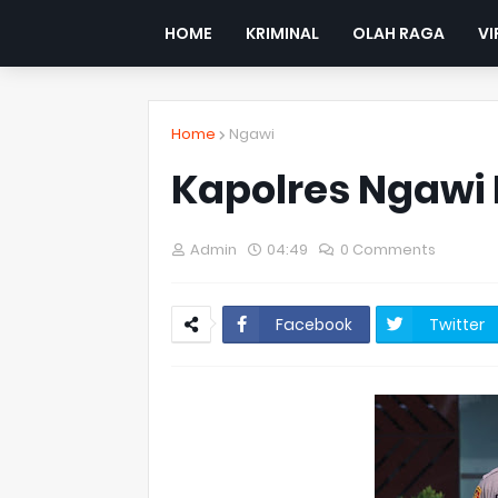
HOME
KRIMINAL
OLAH RAGA
VI
Home
Ngawi
Kapolres Ngawi 
Admin
04:49
0 Comments
Facebook
Twitter