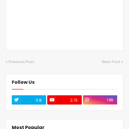
Previous Post
Next Post
Follow Us
1.8k
3.1k
2.7k
Most Popular