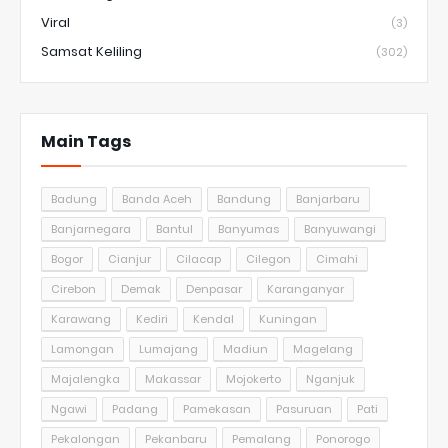
Viral
(3)
Samsat Keliling
(302)
Main Tags
Badung
Banda Aceh
Bandung
Banjarbaru
Banjarnegara
Bantul
Banyumas
Banyuwangi
Bogor
Cianjur
Cilacap
Cilegon
Cimahi
Cirebon
Demak
Denpasar
Karanganyar
Karawang
Kediri
Kendal
Kuningan
Lamongan
Lumajang
Madiun
Magelang
Majalengka
Makassar
Mojokerto
Nganjuk
Ngawi
Padang
Pamekasan
Pasuruan
Pati
Pekalongan
Pekanbaru
Pemalang
Ponorogo