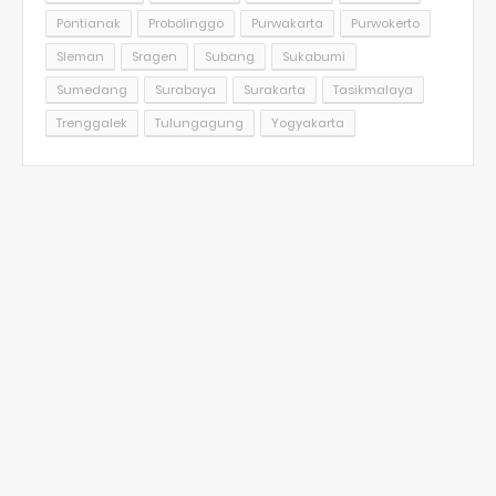
Pontianak
Probolinggo
Purwakarta
Purwokerto
Sleman
Sragen
Subang
Sukabumi
Sumedang
Surabaya
Surakarta
Tasikmalaya
Trenggalek
Tulungagung
Yogyakarta