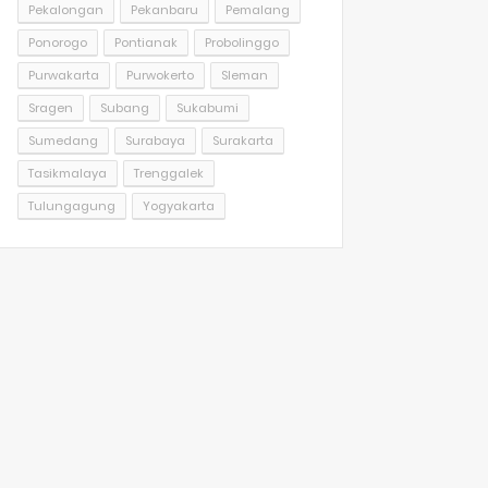
Pekalongan
Pekanbaru
Pemalang
Ponorogo
Pontianak
Probolinggo
Purwakarta
Purwokerto
Sleman
Sragen
Subang
Sukabumi
Sumedang
Surabaya
Surakarta
Tasikmalaya
Trenggalek
Tulungagung
Yogyakarta