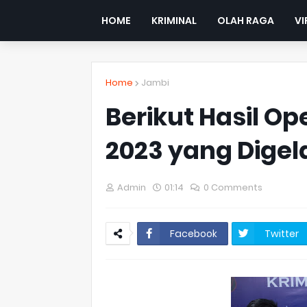
HOME
KRIMINAL
OLAH RAGA
VI
Home
Jambi
Berikut Hasil Ope
2023 yang Digel
Admin
01:14
0 Comments
Facebook
Twitter