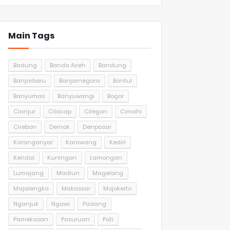
Main Tags
Badung
Banda Aceh
Bandung
Banjarbaru
Banjarnegara
Bantul
Banyumas
Banyuwangi
Bogor
Cianjur
Cilacap
Cilegon
Cimahi
Cirebon
Demak
Denpasar
Karanganyar
Karawang
Kediri
Kendal
Kuningan
Lamongan
Lumajang
Madiun
Magelang
Majalengka
Makassar
Mojokerto
Nganjuk
Ngawi
Padang
Pamekasan
Pasuruan
Pati