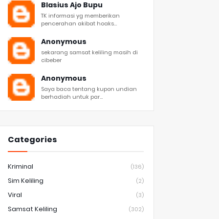
Blasius Ajo Bupu
TK informasi yg memberikan
pencerahan akibat hoaks...
Anonymous
sekarang samsat keliling masih di
cibeber
Anonymous
Saya baca tentang kupon undian
berhadiah untuk par...
Categories
Kriminal
(136)
Sim Keliling
(2)
Viral
(3)
Samsat Keliling
(302)