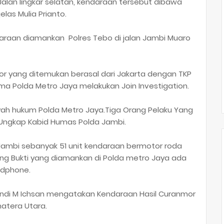
Jalan lingkar selatan, kendaraan tersebut dibawa
las Mulia Prianto.
ndaraan diamankan Polres Tebo di jalan Jambi Muaro
 yang ditemukan berasal dari Jakarta dengan TKP
a Polda Metro Jaya melakukan Join Investigation.
ah hukum Polda Metro Jaya.Tiga Orang Pelaku Yang
Ungkap Kabid Humas Polda Jambi.
Jambi sebanyak 51 unit kendaraan bermotor roda
ang Bukti yang diamankan di Polda metro Jaya ada
ndphone.
 Andi M Ichsan mengatakan Kendaraan Hasil Curanmor
matera Utara.