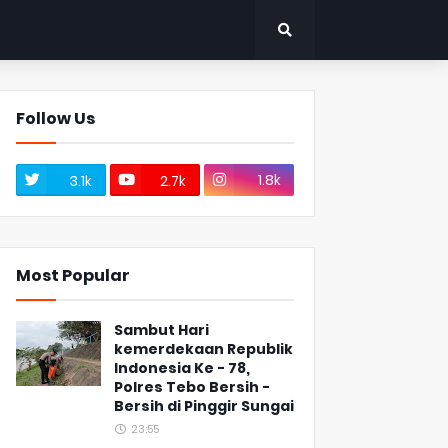
Follow Us
1.8k
3.1k
2.7k
Most Popular
Sambut Hari
kemerdekaan Republik
Indonesia Ke - 78,
Polres Tebo Bersih -
Bersih di Pinggir Sungai
23:55