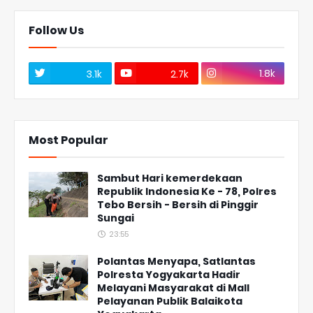
Follow Us
1.8k
3.1k
2.7k
Most Popular
Sambut Hari kemerdekaan
Republik Indonesia Ke - 78, Polres
Tebo Bersih - Bersih di Pinggir
Sungai
23:55
Polantas Menyapa, Satlantas
Polresta Yogyakarta Hadir
Melayani Masyarakat di Mall
Pelayanan Publik Balaikota