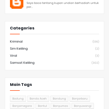
Saya baca tentang kupon undian berhadiah untuk
par...
Categories
Kriminal
(136)
Sim Keliling
(2)
Viral
(3)
Samsat Keliling
(302)
Main Tags
Badung
Banda Aceh
Bandung
Banjarbaru
Banjarnegara
Bantul
Banyumas
Banyuwangi