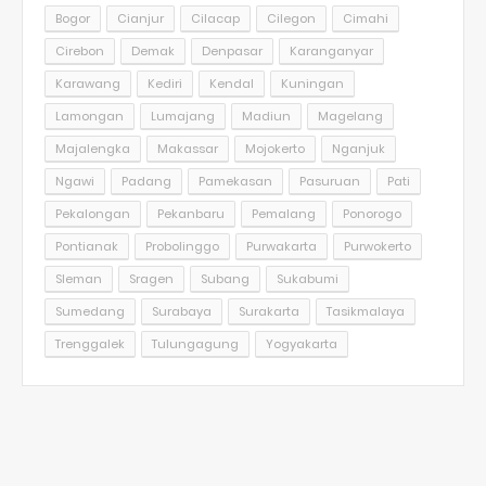
Bogor
Cianjur
Cilacap
Cilegon
Cimahi
Cirebon
Demak
Denpasar
Karanganyar
Karawang
Kediri
Kendal
Kuningan
Lamongan
Lumajang
Madiun
Magelang
Majalengka
Makassar
Mojokerto
Nganjuk
Ngawi
Padang
Pamekasan
Pasuruan
Pati
Pekalongan
Pekanbaru
Pemalang
Ponorogo
Pontianak
Probolinggo
Purwakarta
Purwokerto
Sleman
Sragen
Subang
Sukabumi
Sumedang
Surabaya
Surakarta
Tasikmalaya
Trenggalek
Tulungagung
Yogyakarta