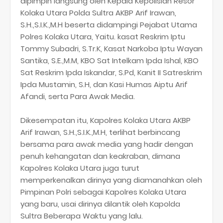
dipimpin langsung oleh Kepala Kepolisian Resor
Kolaka Utara Polda Sultra AKBP Arif Irawan,
S.H.,S.I.K.,M.H beserta didampingi Pejabat Utama
Polres Kolaka Utara, Yaitu. kasat Reskrim Iptu
Tommy Subadri, S.Tr.K, Kasat Narkoba Iptu Wayan
Santika, S.E.,M.M, KBO Sat Intelkam Ipda Ishal, KBO
Sat Reskrim Ipda Iskandar, S.Pd, Kanit II Satreskrim
Ipda Mustamin, S.H, dan Kasi Humas Aiptu Arif
Afandi, serta Para Awak Media.
Dikesempatan itu, Kapolres Kolaka Utara AKBP
Arif Irawan, S.H.,S.I.K.,M.H, terlihat berbincang
bersama para awak media yang hadir dengan
penuh kehangatan dan keakraban, dimana
Kapolres Kolaka Utara juga turut
memperkenalkan dirinya yang diamanahkan oleh
Pimpinan Polri sebagai Kapolres Kolaka Utara
yang baru, usai dirinya dilantik oleh Kapolda
Sultra Beberapa Waktu yang lalu.