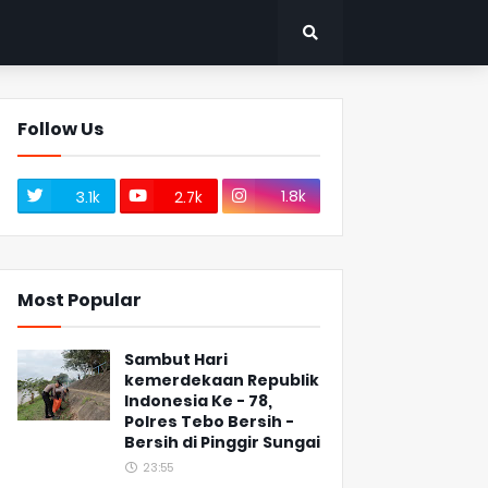
Follow Us
1.8k
3.1k
2.7k
Most Popular
Sambut Hari
kemerdekaan Republik
Indonesia Ke - 78,
Polres Tebo Bersih -
Bersih di Pinggir Sungai
23:55