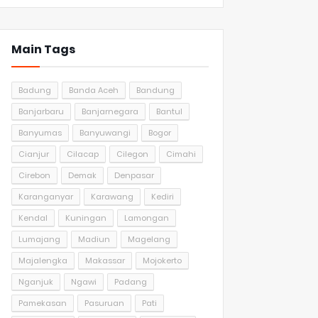
Main Tags
Badung
Banda Aceh
Bandung
Banjarbaru
Banjarnegara
Bantul
Banyumas
Banyuwangi
Bogor
Cianjur
Cilacap
Cilegon
Cimahi
Cirebon
Demak
Denpasar
Karanganyar
Karawang
Kediri
Kendal
Kuningan
Lamongan
Lumajang
Madiun
Magelang
Majalengka
Makassar
Mojokerto
Nganjuk
Ngawi
Padang
Pamekasan
Pasuruan
Pati