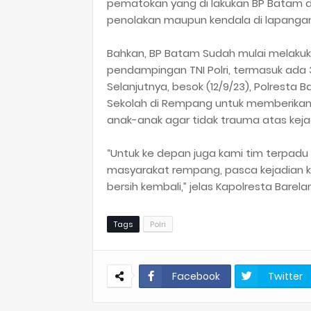
pematokan yang di lakukan BP Batam d
penolakan maupun kendala di lapanga
Bahkan, BP Batam Sudah mulai melak
pendampingan TNI Polri, termasuk ada 3
Selanjutnya, besok (12/9/23), Polresta 
Sekolah di Rempang untuk memberikan 
anak-anak agar tidak trauma atas keja
“Untuk ke depan juga kami tim terpadu 
masyarakat rempang, pasca kejadian k
bersih kembali,” jelas Kapolresta Barela
Tags
Polri
Facebook
Twitter