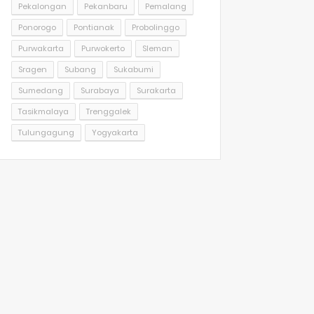
Pekalongan
Pekanbaru
Pemalang
Ponorogo
Pontianak
Probolinggo
Purwakarta
Purwokerto
Sleman
Sragen
Subang
Sukabumi
Sumedang
Surabaya
Surakarta
Tasikmalaya
Trenggalek
Tulungagung
Yogyakarta