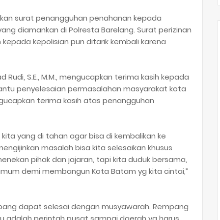
jukan surat penangguhan penahanan kepada
yang diamankan di Polresta Barelang. Surat perizinan
 kepada kepolisian pun ditarik kembali karena
ad Rudi, S.E., M.M., mengucapkan terima kasih kepada
antu penyelesaian permasalahan masyarakat kota
gucapkan terima kasih atas penangguhan
ita yang di tahan agar bisa di kembalikan ke
engijinkan masalah bisa kita selesaikan khusus
enekan pihak dan jajaran, tapi kita duduk bersama,
umum demi membangun Kota Batam yg kita cintai,”
pang dapat selesai dengan musyawarah. Rempang
itu adalah perintah pusat sampai daerah yg harus