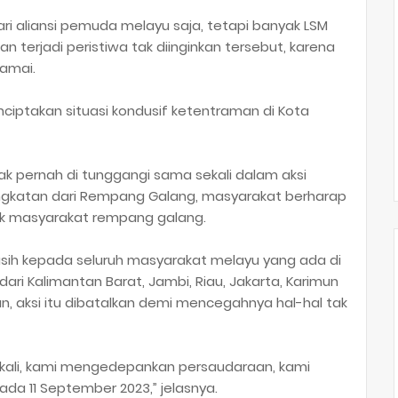
ari aliansi pemuda melayu saja, tetapi banyak LSM
an terjadi peristiwa tak diinginkan tersebut, karena
amai.
nciptakan situasi kondusif ketentraman di Kota
k pernah di tunggangi sama sekali dalam aksi
gkatan dari Rempang Galang, masyarakat berharap
tuk masyarakat rempang galang.
asih kepada seluruh masyarakat melayu yang ada di
 dari Kalimantan Barat, Jambi, Riau, Jakarta, Karimun
mun, aksi itu dibatalkan demi mencegahnya hal-hal tak
ekali, kami mengedepankan persaudaraan, kami
da 11 September 2023,” jelasnya.