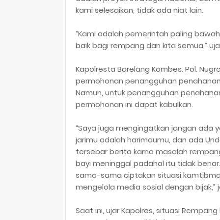
kami selesaikan, tidak ada niat lain.
“Kami adalah pemerintah paling bawah m
baik bagi rempang dan kita semua,” uja
Kapolresta Barelang Kombes. Pol. Nugroh
permohonan penangguhan penahanan 
Namun, untuk penangguhan penahanan a
permohonan ini dapat kabulkan.
“Saya juga mengingatkan jangan ada y
jarimu adalah harimaumu, dan ada Und
tersebar berita karna masalah rempang
bayi meninggal padahal itu tidak benar
sama-sama ciptakan situasi kamtibmas
mengelola media sosial dengan bijak,” 
Saat ini, ujar Kapolres, situasi Rempa