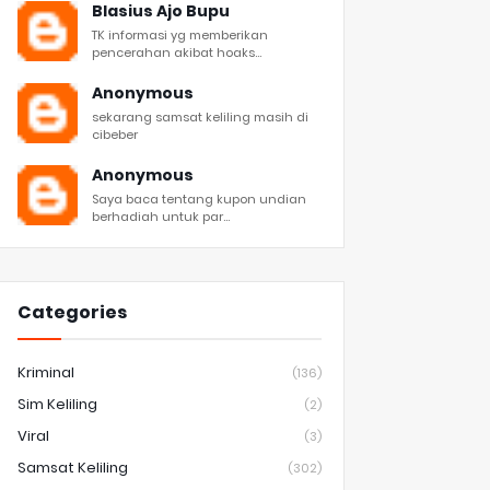
Blasius Ajo Bupu
TK informasi yg memberikan
pencerahan akibat hoaks...
Anonymous
sekarang samsat keliling masih di
cibeber
Anonymous
Saya baca tentang kupon undian
berhadiah untuk par...
Categories
Kriminal
(136)
Sim Keliling
(2)
Viral
(3)
Samsat Keliling
(302)