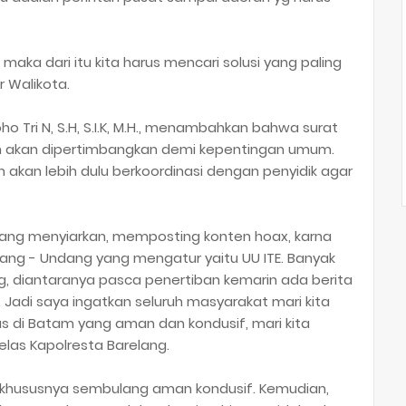
aka dari itu kita harus mencari solusi yang paling
r Walikota.
o Tri N, S.H, S.I.K, M.H., menambahkan bahwa surat
akan dipertimbangkan demi kepentingan umum.
kan lebih dulu berkoordinasi dengan penyidik agar
ang menyiarkan, memposting konten hoax, karna
ang - Undang yang mengatur yaitu UU ITE. Banyak
, diantaranya pasca penertiban kemarin ada berita
. Jadi saya ingatkan seluruh masyarakat mari kita
 di Batam yang aman dan kondusif, mari kita
jelas Kapolresta Barelang.
ng khususnya sembulang aman kondusif. Kemudian,