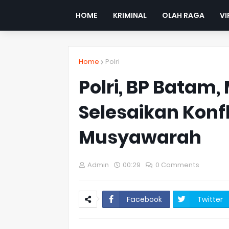
HOME
KRIMINAL
OLAH RAGA
VI
Home
Polri
Polri, BP Batam
Selesaikan Kon
Musyawarah
Admin
00:29
0 Comments
Facebook
Twitter