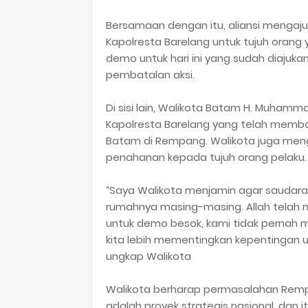
Bersamaan dengan itu, aliansi menga
Kapolresta Barelang untuk tujuh orang 
demo untuk hari ini yang sudah diajukan
pembatalan aksi.
Di sisi lain, Walikota Batam H. Muhamm
Kapolresta Barelang yang telah memb
Batam di Rempang. Walikota juga men
penahanan kepada tujuh orang pelaku.
“Saya Walikota menjamin agar saudara k
rumahnya masing-masing. Allah telah m
untuk demo besok, kami tidak pernah m
kita lebih mementingkan kepentingan 
ungkap Walikota
Walikota berharap permasalahan Rem
adalah proyek strategis nasional, dan 