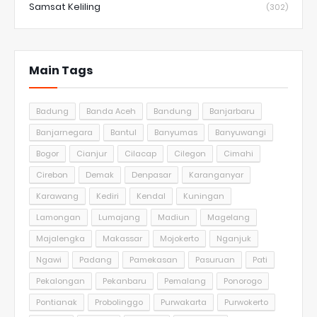
Samsat Keliling
(302)
Main Tags
Badung
Banda Aceh
Bandung
Banjarbaru
Banjarnegara
Bantul
Banyumas
Banyuwangi
Bogor
Cianjur
Cilacap
Cilegon
Cimahi
Cirebon
Demak
Denpasar
Karanganyar
Karawang
Kediri
Kendal
Kuningan
Lamongan
Lumajang
Madiun
Magelang
Majalengka
Makassar
Mojokerto
Nganjuk
Ngawi
Padang
Pamekasan
Pasuruan
Pati
Pekalongan
Pekanbaru
Pemalang
Ponorogo
Pontianak
Probolinggo
Purwakarta
Purwokerto