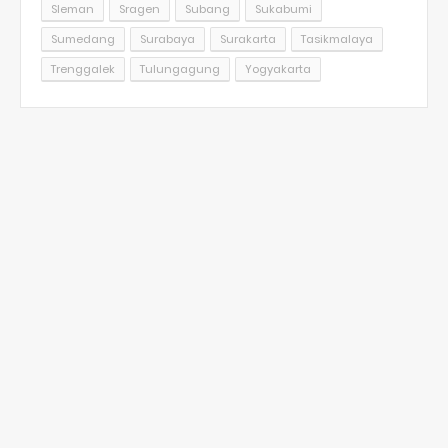
Sleman
Sragen
Subang
Sukabumi
Sumedang
Surabaya
Surakarta
Tasikmalaya
Trenggalek
Tulungagung
Yogyakarta