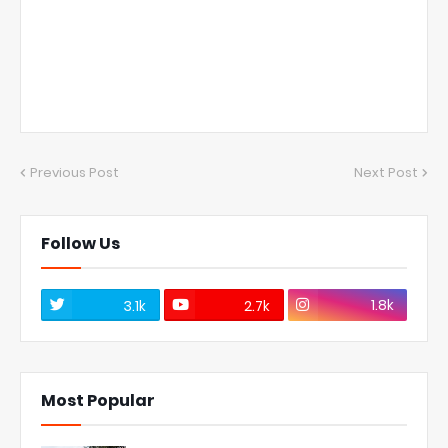
Previous Post
Next Post
Follow Us
1.8k
3.1k
2.7k
Most Popular