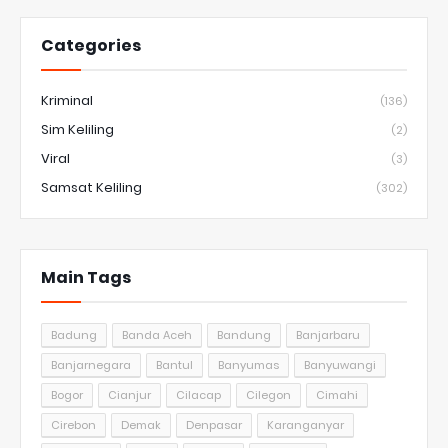
Categories
Kriminal
(136)
Sim Keliling
(2)
Viral
(3)
Samsat Keliling
(302)
Main Tags
Badung
Banda Aceh
Bandung
Banjarbaru
Banjarnegara
Bantul
Banyumas
Banyuwangi
Bogor
Cianjur
Cilacap
Cilegon
Cimahi
Cirebon
Demak
Denpasar
Karanganyar