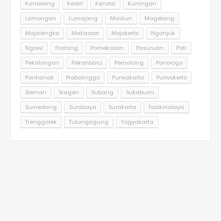
Karawang
Kediri
Kendal
Kuningan
Lamongan
Lumajang
Madiun
Magelang
Majalengka
Makassar
Mojokerto
Nganjuk
Ngawi
Padang
Pamekasan
Pasuruan
Pati
Pekalongan
Pekanbaru
Pemalang
Ponorogo
Pontianak
Probolinggo
Purwakarta
Purwokerto
Sleman
Sragen
Subang
Sukabumi
Sumedang
Surabaya
Surakarta
Tasikmalaya
Trenggalek
Tulungagung
Yogyakarta