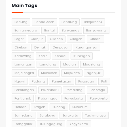
Main Tags
Badung
Banda Aceh
Bandung
Banjarbaru
Banjarnegara
Bantul
Banyumas
Banyuwangi
Bogor
Cianjur
Cilacap
Cilegon
Cimahi
Cirebon
Demak
Denpasar
Karanganyar
Karawang
Kediri
Kendal
Kuningan
Lamongan
Lumajang
Madiun
Magelang
Majalengka
Makassar
Mojokerto
Nganjuk
Ngawi
Padang
Pamekasan
Pasuruan
Pati
Pekalongan
Pekanbaru
Pemalang
Ponorogo
Pontianak
Probolinggo
Purwakarta
Purwokerto
Sleman
Sragen
Subang
Sukabumi
Sumedang
Surabaya
Surakarta
Tasikmalaya
Trenggalek
Tulungagung
Yogyakarta