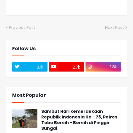
Previous Post
Next Post
Follow Us
1.8k
3.1k
2.7k
Most Popular
Sambut Hari kemerdekaan
Republik Indonesia Ke - 78, Polres
Tebo Bersih - Bersih di Pinggir
Sungai