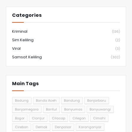
Categories
Kriminal
(136)
Sim Keliling
(2)
Viral
(3)
Samsat Keliling
(302)
Main Tags
Badung
Banda Aceh
Bandung
Banjarbaru
Banjarnegara
Bantul
Banyumas
Banyuwangi
Bogor
Cianjur
Cilacap
Cilegon
Cimahi
Cirebon
Demak
Denpasar
Karanganyar