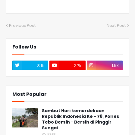
Previous Post
Next Post
Follow Us
1.8k
3.1k
2.7k
Most Popular
Sambut Hari kemerdekaan
Republik Indonesia Ke - 78, Polres
Tebo Bersih - Bersih di Pinggir
Sungai
23:55