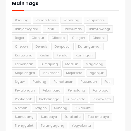
Main Tags
Badung
Banda Aceh
Bandung
Banjarbaru
Banjarnegara
Bantul
Banyumas
Banyuwangi
Bogor
Cianjur
Cilacap
Cilegon
Cimahi
Cirebon
Demak
Denpasar
Karanganyar
Karawang
Kediri
Kendal
Kuningan
Lamongan
Lumajang
Madiun
Magelang
Majalengka
Makassar
Mojokerto
Nganjuk
Ngawi
Padang
Pamekasan
Pasuruan
Pati
Pekalongan
Pekanbaru
Pemalang
Ponorogo
Pontianak
Probolinggo
Purwakarta
Purwokerto
Sleman
Sragen
Subang
Sukabumi
Sumedang
Surabaya
Surakarta
Tasikmalaya
Trenggalek
Tulungagung
Yogyakarta