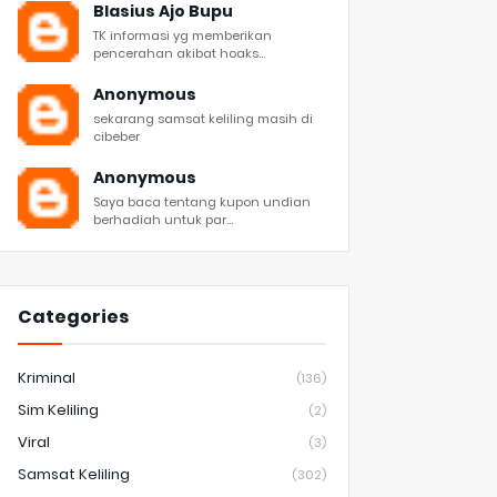
Blasius Ajo Bupu
TK informasi yg memberikan
pencerahan akibat hoaks...
Anonymous
sekarang samsat keliling masih di
cibeber
Anonymous
Saya baca tentang kupon undian
berhadiah untuk par...
Categories
Kriminal
(136)
Sim Keliling
(2)
Viral
(3)
Samsat Keliling
(302)