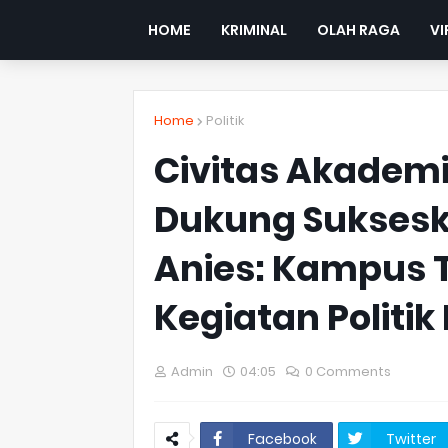
HOME
KRIMINAL
OLAH RAGA
VI
Home
Politik
Civitas Akademis
Dukung Suksesk
Anies: Kampus T
Kegiatan Politik 
Admin
04:05
0 Comments
Facebook
Twitter