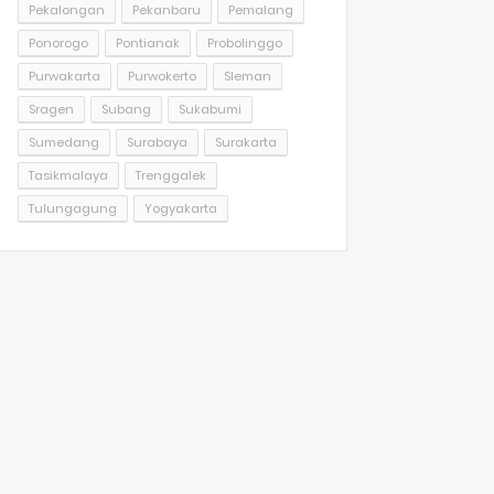
Pekalongan
Pekanbaru
Pemalang
Ponorogo
Pontianak
Probolinggo
Purwakarta
Purwokerto
Sleman
Sragen
Subang
Sukabumi
Sumedang
Surabaya
Surakarta
Tasikmalaya
Trenggalek
Tulungagung
Yogyakarta