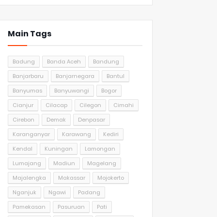
Main Tags
Badung
Banda Aceh
Bandung
Banjarbaru
Banjarnegara
Bantul
Banyumas
Banyuwangi
Bogor
Cianjur
Cilacap
Cilegon
Cimahi
Cirebon
Demak
Denpasar
Karanganyar
Karawang
Kediri
Kendal
Kuningan
Lamongan
Lumajang
Madiun
Magelang
Majalengka
Makassar
Mojokerto
Nganjuk
Ngawi
Padang
Pamekasan
Pasuruan
Pati