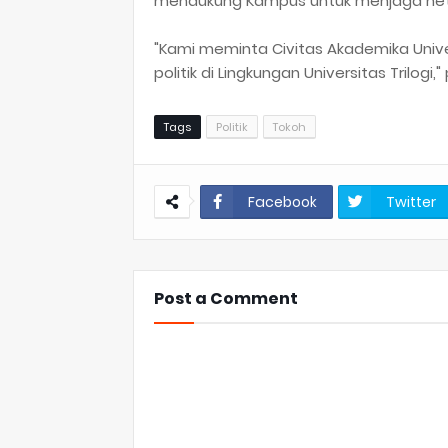
mendukung Kampus untuk menjaga netr
"Kami meminta Civitas Akademika Univer
politik di Lingkungan Universitas Trilogi,
Tags
Politik
Tokoh
Facebook
Twitter
Post a Comment