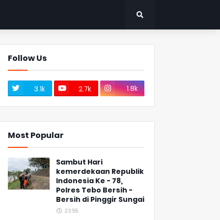
Follow Us
1.8k
3.1k
2.7k
Most Popular
Sambut Hari
kemerdekaan Republik
Indonesia Ke - 78,
Polres Tebo Bersih -
Bersih di Pinggir Sungai
23:55