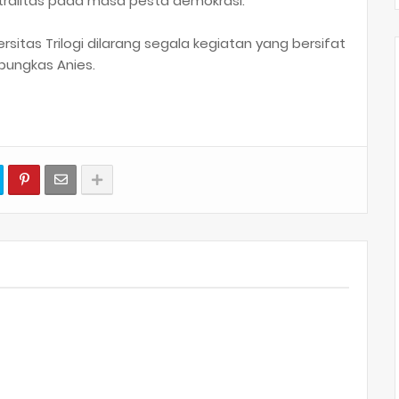
alitas pada masa pesta demokrasi.
sitas Trilogi dilarang segala kegiatan yang bersifat
" pungkas Anies.