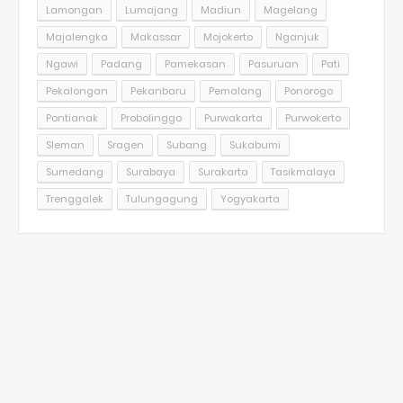
Lamongan
Lumajang
Madiun
Magelang
Majalengka
Makassar
Mojokerto
Nganjuk
Ngawi
Padang
Pamekasan
Pasuruan
Pati
Pekalongan
Pekanbaru
Pemalang
Ponorogo
Pontianak
Probolinggo
Purwakarta
Purwokerto
Sleman
Sragen
Subang
Sukabumi
Sumedang
Surabaya
Surakarta
Tasikmalaya
Trenggalek
Tulungagung
Yogyakarta