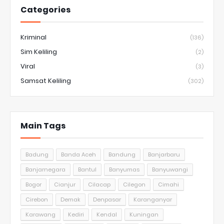
Categories
Kriminal
(136)
Sim Keliling
(2)
Viral
(3)
Samsat Keliling
(302)
Main Tags
Badung
Banda Aceh
Bandung
Banjarbaru
Banjarnegara
Bantul
Banyumas
Banyuwangi
Bogor
Cianjur
Cilacap
Cilegon
Cimahi
Cirebon
Demak
Denpasar
Karanganyar
Karawang
Kediri
Kendal
Kuningan