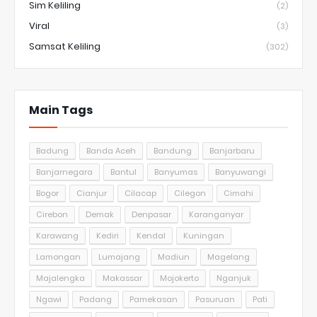
Sim Keliling
(2)
Viral
(3)
Samsat Keliling
(302)
Main Tags
Badung
Banda Aceh
Bandung
Banjarbaru
Banjarnegara
Bantul
Banyumas
Banyuwangi
Bogor
Cianjur
Cilacap
Cilegon
Cimahi
Cirebon
Demak
Denpasar
Karanganyar
Karawang
Kediri
Kendal
Kuningan
Lamongan
Lumajang
Madiun
Magelang
Majalengka
Makassar
Mojokerto
Nganjuk
Ngawi
Padang
Pamekasan
Pasuruan
Pati