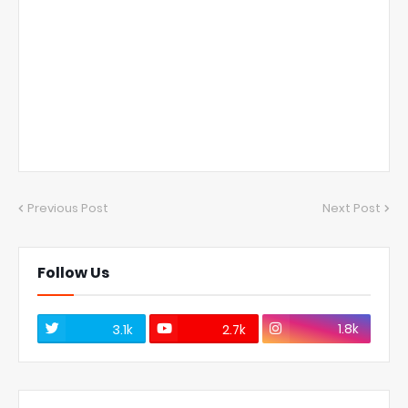
Previous Post
Next Post
Follow Us
1.8k
3.1k
2.7k