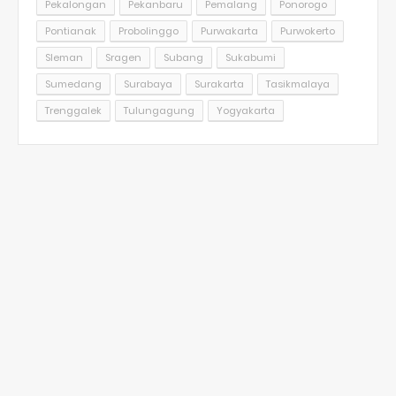
Pekalongan
Pekanbaru
Pemalang
Ponorogo
Pontianak
Probolinggo
Purwakarta
Purwokerto
Sleman
Sragen
Subang
Sukabumi
Sumedang
Surabaya
Surakarta
Tasikmalaya
Trenggalek
Tulungagung
Yogyakarta