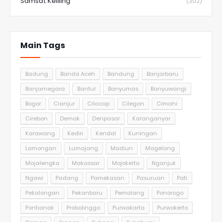
Samsat Keliling
(302)
Main Tags
Badung
Banda Aceh
Bandung
Banjarbaru
Banjarnegara
Bantul
Banyumas
Banyuwangi
Bogor
Cianjur
Cilacap
Cilegon
Cimahi
Cirebon
Demak
Denpasar
Karanganyar
Karawang
Kediri
Kendal
Kuningan
Lamongan
Lumajang
Madiun
Magelang
Majalengka
Makassar
Mojokerto
Nganjuk
Ngawi
Padang
Pamekasan
Pasuruan
Pati
Pekalongan
Pekanbaru
Pemalang
Ponorogo
Pontianak
Probolinggo
Purwakarta
Purwokerto