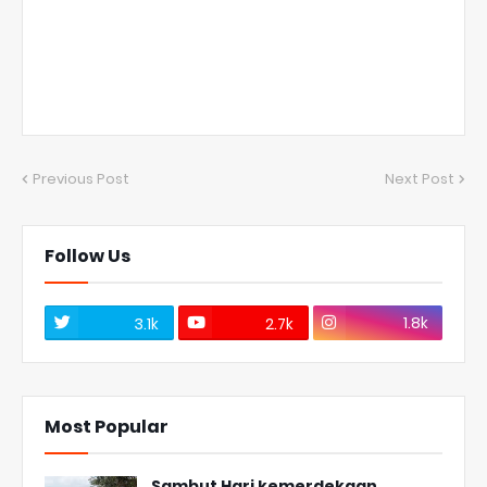
Previous Post
Next Post
Follow Us
1.8k
3.1k
2.7k
Most Popular
Sambut Hari kemerdekaan