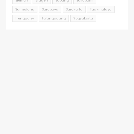
Sleman
Sragen
Subang
Sukabumi
Sumedang
Surabaya
Surakarta
Tasikmalaya
Trenggalek
Tulungagung
Yogyakarta