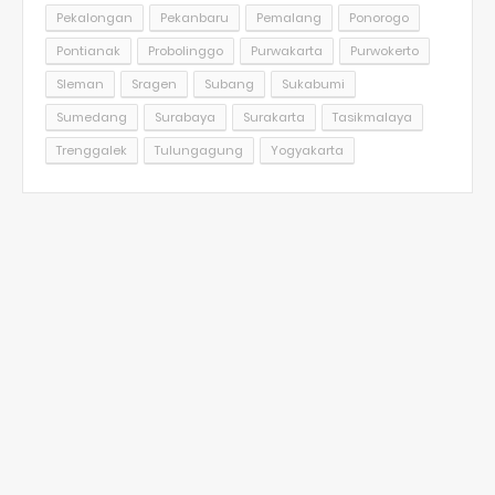
Pekalongan
Pekanbaru
Pemalang
Ponorogo
Pontianak
Probolinggo
Purwakarta
Purwokerto
Sleman
Sragen
Subang
Sukabumi
Sumedang
Surabaya
Surakarta
Tasikmalaya
Trenggalek
Tulungagung
Yogyakarta