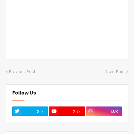
Previous Post
Next Post
Follow Us
1.8k
3.1k
2.7k