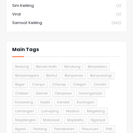
Sim Keliling
(2)
Viral
(3)
Samsat Keliling
(302)
Main Tags
Badung
Banda Aceh
Bandung
Banjarbaru
Banjarnegara
Bantul
Banyumas
Banyuwangi
Bogor
Cianjur
Cilacap
Cilegon
Cimahi
Cirebon
Demak
Denpasar
Karanganyar
Karawang
Kediri
Kendal
Kuningan
Lamongan
Lumajang
Madiun
Magelang
Majalengka
Makassar
Mojokerto
Nganjuk
Ngawi
Padang
Pamekasan
Pasuruan
Pati