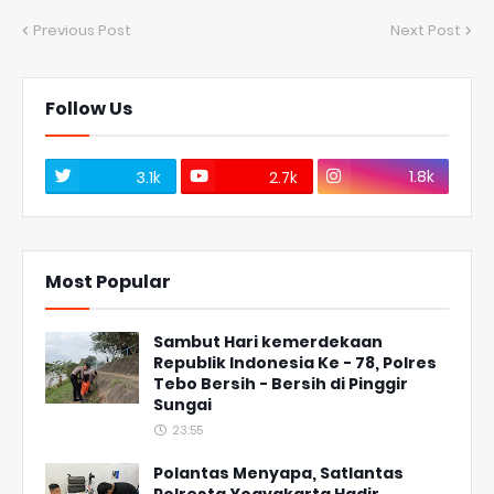
Previous Post
Next Post
Follow Us
1.8k
3.1k
2.7k
Most Popular
Sambut Hari kemerdekaan
Republik Indonesia Ke - 78, Polres
Tebo Bersih - Bersih di Pinggir
Sungai
23:55
Polantas Menyapa, Satlantas