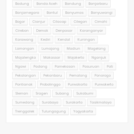
Badung
Banda Aceh
Bandung
Banjarbaru
Banjarnegara
Bantul
Banyumas
Banyuwangi
Bogor
Cianjur
Cilacap
Cilegon
Cimahi
Cirebon
Demak
Denpasar
Karanganyar
Karawang
Kediri
Kendal
Kuningan
Lamongan
Lumajang
Madiun
Magelang
Majalengka
Makassar
Mojokerto
Nganjuk
Ngawi
Padang
Pamekasan
Pasuruan
Pati
Pekalongan
Pekanbaru
Pemalang
Ponorogo
Pontianak
Probolinggo
Purwakarta
Purwokerto
Sleman
Sragen
Subang
Sukabumi
Sumedang
Surabaya
Surakarta
Tasikmalaya
Trenggalek
Tulungagung
Yogyakarta