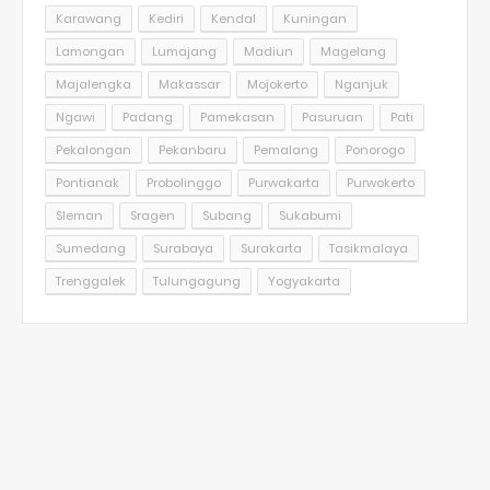
Karawang
Kediri
Kendal
Kuningan
Lamongan
Lumajang
Madiun
Magelang
Majalengka
Makassar
Mojokerto
Nganjuk
Ngawi
Padang
Pamekasan
Pasuruan
Pati
Pekalongan
Pekanbaru
Pemalang
Ponorogo
Pontianak
Probolinggo
Purwakarta
Purwokerto
Sleman
Sragen
Subang
Sukabumi
Sumedang
Surabaya
Surakarta
Tasikmalaya
Trenggalek
Tulungagung
Yogyakarta