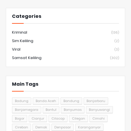
Categories
Kriminal
(136)
Sim Keliling
(2)
Viral
(3)
Samsat Keliling
(302)
Main Tags
Badung
Banda Aceh
Bandung
Banjarbaru
Banjarnegara
Bantul
Banyumas
Banyuwangi
Bogor
Cianjur
Cilacap
Cilegon
Cimahi
Cirebon
Demak
Denpasar
Karanganyar