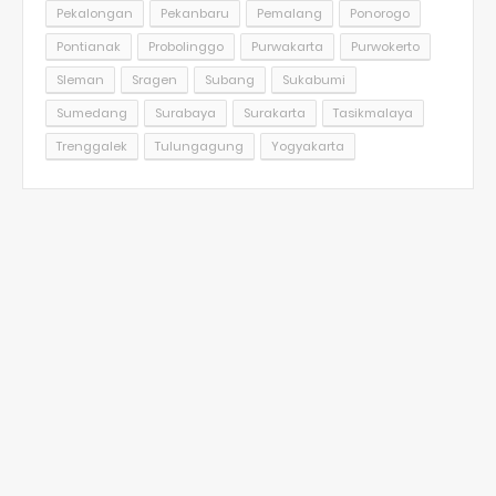
Pekalongan
Pekanbaru
Pemalang
Ponorogo
Pontianak
Probolinggo
Purwakarta
Purwokerto
Sleman
Sragen
Subang
Sukabumi
Sumedang
Surabaya
Surakarta
Tasikmalaya
Trenggalek
Tulungagung
Yogyakarta