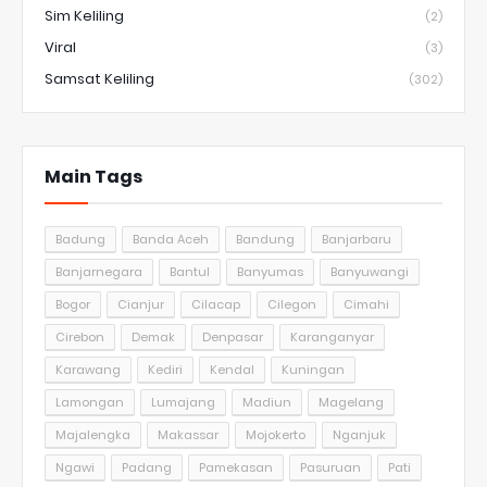
Sim Keliling
(2)
Viral
(3)
Samsat Keliling
(302)
Main Tags
Badung
Banda Aceh
Bandung
Banjarbaru
Banjarnegara
Bantul
Banyumas
Banyuwangi
Bogor
Cianjur
Cilacap
Cilegon
Cimahi
Cirebon
Demak
Denpasar
Karanganyar
Karawang
Kediri
Kendal
Kuningan
Lamongan
Lumajang
Madiun
Magelang
Majalengka
Makassar
Mojokerto
Nganjuk
Ngawi
Padang
Pamekasan
Pasuruan
Pati