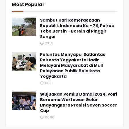
Most Popular
Sambut Hari kemerdekaan
Republik Indonesia Ke - 78, Polres
Tebo Bersih - Bersih di Pinggir
Sungai
23:55
Polantas Menyapa, Satlantas
Polresta Yogyakarta Hadir
Melayani Masyarakat di Mall
Pelayanan Publik Balaikota
Yogyakarta
18:01
Wujudkan Pemilu Damai 2024, Polri
Bersama Wartawan Gelar
Bhayangkara Presisi Seven Soccer
Cup
00:36