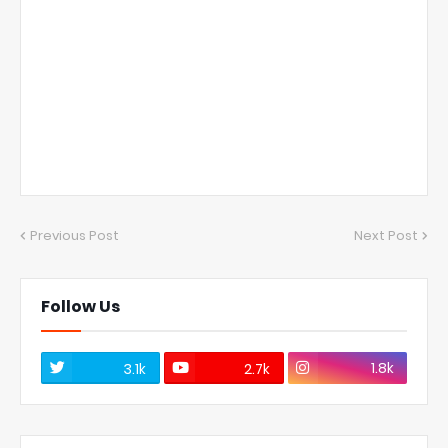
Previous Post
Next Post
Follow Us
1.8k
3.1k
2.7k