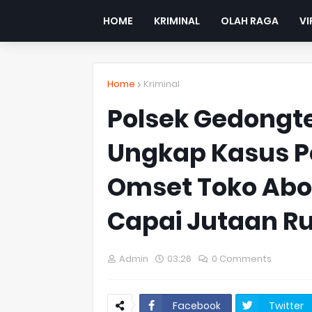
HOME
KRIMINAL
OLAH RAGA
VI
Home
Kriminal
Polsek Gedongt
Ungkap Kasus 
Omset Toko Abon
Capai Jutaan R
Admin
03:26
0 Comments
Facebook
Twitter