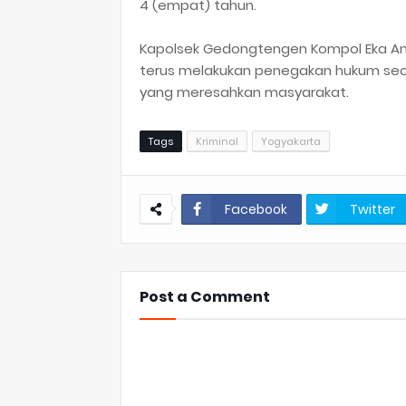
4 (empat) tahun.
Kapolsek Gedongtengen Kompol Eka A
terus melakukan penegakan hukum sec
yang meresahkan masyarakat.
Tags
Kriminal
Yogyakarta
Facebook
Twitter
Post a Comment