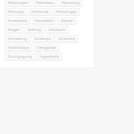
Pekalongan
Pekanbaru
Pemalang
Ponorogo
Pontianak
Probolinggo
Purwakarta
Purwokerto
Sleman
Sragen
Subang
Sukabumi
Sumedang
Surabaya
Surakarta
Tasikmalaya
Trenggalek
Tulungagung
Yogyakarta