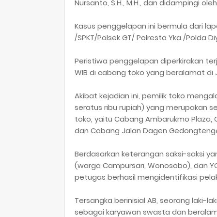
Nursanto, S.H., M.H., dan didampingi ol
Kasus penggelapan ini bermula dari lapo
/SPKT/Polsek GT/ Polresta Yka /Polda Diy
Peristiwa penggelapan diperkirakan terja
WIB di cabang toko yang beralamat di
Akibat kejadian ini, pemilik toko menga
seratus ribu rupiah) yang merupakan 
toko, yaitu Cabang Ambarukmo Plaza, C
dan Cabang Jalan Dagen Gedongteng
Berdasarkan keterangan saksi-saksi yan
(warga Campursari, Wonosobo), dan Y
petugas berhasil mengidentifikasi pela
Tersangka berinisial AB, seorang laki-la
sebagai karyawan swasta dan beralama