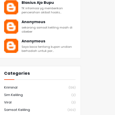
Blasius Ajo Bupu
TK informasi yg memberikan
pencerahan akibat hoaks...
Anonymous
sekarang samsat keliling masih di
cibeber
Anonymous
Saya baca tentang kupon undian
berhadiah untuk par...
Categories
Kriminal
(136)
Sim Keliling
(2)
Viral
(3)
Samsat Keliling
(302)