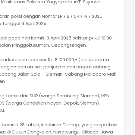
eh Kasihumas Polresta Yogyakarta AKP Sujarwo.
ran polisi dengan Nomor LP / B / 04 / IV / 2025
 tanggal 6 April 2025.
di pada hari Kamis, 3 April 2025 sekitar pukul 10.00
 Jalan Pringgokusuman, Gedongtengen.
lami kerugian sebesar Rp 8.100.000,- (delapan juta
sebagian dari omset penjualan dari empat cabang
abang Jalan Solo – Sleman, Cabang Malioboro Mall,
en.
g terdiri dari SUR (warga Sembung, Sleman), HEN
OS (warga Gandekan Nayan, Depok, Sleman),
ku.
ki berusia 28 tahun, kelahiran Cilacap, yang berprofesi
t di Dusun Dongkelan, Nusawungu, Cilacap, Jawa