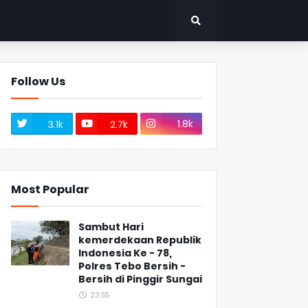
Follow Us
1.8k
3.1k
2.7k
Most Popular
Sambut Hari
kemerdekaan Republik
Indonesia Ke - 78,
Polres Tebo Bersih -
Bersih di Pinggir Sungai
23:55