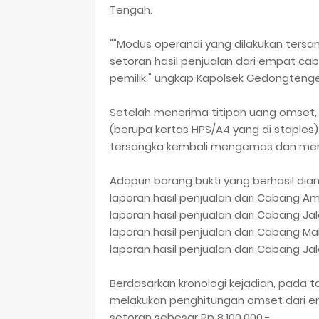
Tengah.
""Modus operandi yang dilakukan ter
setoran hasil penjualan dari empat ca
pemilik," ungkap Kapolsek Gedongteng
Setelah menerima titipan uang omset
(berupa kertas HPS/A4 yang di staples
tersangka kembali mengemas dan men
Adapun barang bukti yang berhasil diam
laporan hasil penjualan dari Cabang Am
laporan hasil penjualan dari Cabang Jal
laporan hasil penjualan dari Cabang Mal
laporan hasil penjualan dari Cabang J
Berdasarkan kronologi kejadian, pada t
melakukan penghitungan omset dari e
setoran sebesar Rp 8.100.000,-.