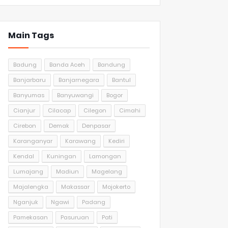
Main Tags
Badung
Banda Aceh
Bandung
Banjarbaru
Banjarnegara
Bantul
Banyumas
Banyuwangi
Bogor
Cianjur
Cilacap
Cilegon
Cimahi
Cirebon
Demak
Denpasar
Karanganyar
Karawang
Kediri
Kendal
Kuningan
Lamongan
Lumajang
Madiun
Magelang
Majalengka
Makassar
Mojokerto
Nganjuk
Ngawi
Padang
Pamekasan
Pasuruan
Pati