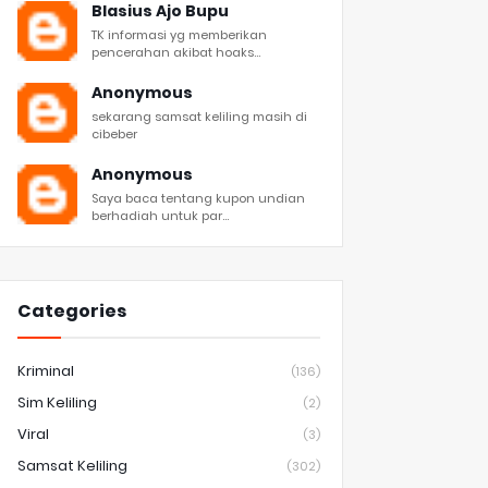
Blasius Ajo Bupu
TK informasi yg memberikan
pencerahan akibat hoaks...
Anonymous
sekarang samsat keliling masih di
cibeber
Anonymous
Saya baca tentang kupon undian
berhadiah untuk par...
Categories
Kriminal
(136)
Sim Keliling
(2)
Viral
(3)
Samsat Keliling
(302)