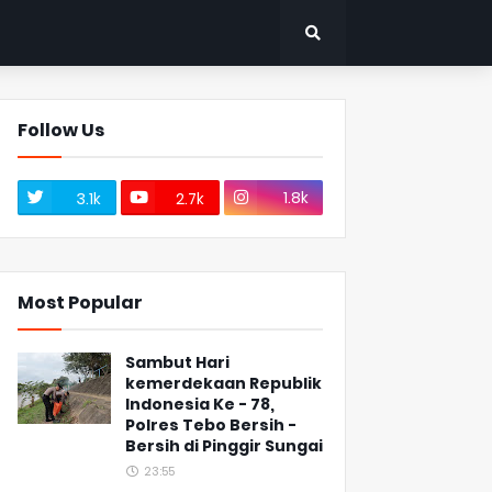
Follow Us
1.8k
3.1k
2.7k
Most Popular
Sambut Hari
kemerdekaan Republik
Indonesia Ke - 78,
Polres Tebo Bersih -
Bersih di Pinggir Sungai
23:55