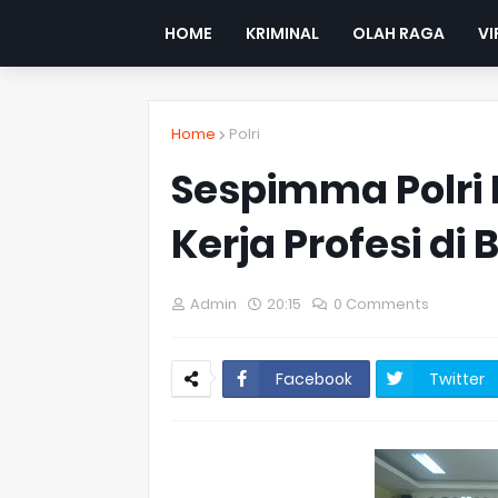
HOME
KRIMINAL
OLAH RAGA
VI
Home
Polri
Sespimma Polri
Kerja Profesi di
Admin
20:15
0 Comments
Facebook
Twitter