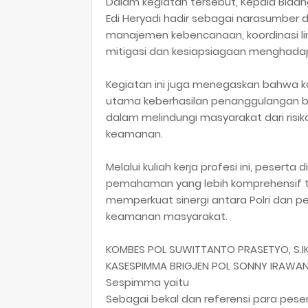
Dalam kegiatan tersebut, Kepala Bida
Edi Heryadi hadir sebagai narasumbe
manajemen kebencanaan, koordinasi lin
mitigasi dan kesiapsiagaan menghada
Kegiatan ini juga menegaskan bahwa ko
utama keberhasilan penanggulangan 
dalam melindungi masyarakat dari risi
keamanan.
Melalui kuliah kerja profesi ini, peser
pemahaman yang lebih komprehensif 
memperkuat sinergi antara Polri dan
keamanan masyarakat.
KOMBES POL SUWITTANTO PRASETYO, S.IK,
KASESPIMMA BRIGJEN POL SONNY IRAWAN,
Sespimma yaitu
Sebagai bekal dan referensi para pes