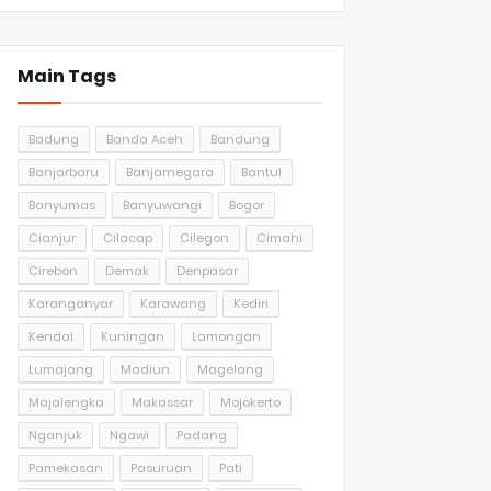
Main Tags
Badung
Banda Aceh
Bandung
Banjarbaru
Banjarnegara
Bantul
Banyumas
Banyuwangi
Bogor
Cianjur
Cilacap
Cilegon
Cimahi
Cirebon
Demak
Denpasar
Karanganyar
Karawang
Kediri
Kendal
Kuningan
Lamongan
Lumajang
Madiun
Magelang
Majalengka
Makassar
Mojokerto
Nganjuk
Ngawi
Padang
Pamekasan
Pasuruan
Pati