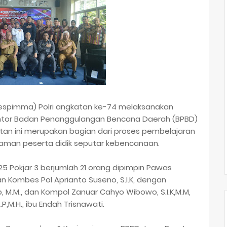
espimma) Polri angkatan ke-74 melaksanakan
i kantor Badan Penanggulangan Bencana Daerah (BPBD)
giatan ini merupakan bagian dari proses pembelajaran
an peserta didik seputar kebencanaan.
 Pokjar 3 berjumlah 21 orang dipimpin Pawas
an Kombes Pol Aprianto Suseno, S.I.K, dengan
 M.M., dan Kompol Zanuar Cahyo Wibowo, S.I.K,M.M,
P,M.H., ibu Endah Trisnawati.