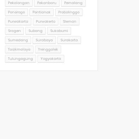
Pekalongan
Pekanbaru
Pemalang
Ponorogo
Pontianak
Probolinggo
Purwakarta
Purwokerto
Sleman
Sragen
Subang
Sukabumi
Sumedang
Surabaya
Surakarta
Tasikmalaya
Trenggalek
Tulungagung
Yogyakarta