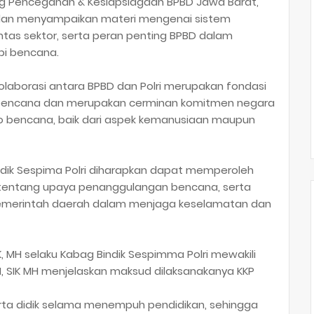
ng Pencegahan & Kesiapsiagaan BPBD Jawa Barat,
r dan menyampaikan materi mengenai sistem
tas sektor, serta peran penting BPBD dalam
pi bencana.
laborasi antara BPBD dan Polri merupakan fondasi
bencana dan merupakan cerminan komitmen negara
ko bencana, baik dari aspek kemanusiaan maupun
ta didik Sespima Polri diharapkan dapat memperoleh
tentang upaya penanggulangan bencana, serta
 pemerintah daerah dalam menjaga keselamatan dan
 MH selaku Kabag Bindik Sespimma Polri mewakili
 SIK MH menjelaskan maksud dilaksanakanya KKP
erta didik selama menempuh pendidikan, sehingga