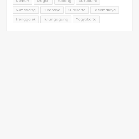
Sleman
Sragen
Subang
Sukabumi
Sumedang
Surabaya
Surakarta
Tasikmalaya
Trenggalek
Tulungagung
Yogyakarta