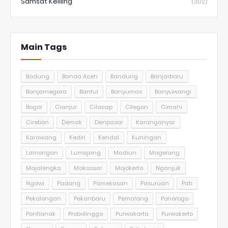
Samsat Keliling
(302)
Main Tags
Badung
Banda Aceh
Bandung
Banjarbaru
Banjarnegara
Bantul
Banyumas
Banyuwangi
Bogor
Cianjur
Cilacap
Cilegon
Cimahi
Cirebon
Demak
Denpasar
Karanganyar
Karawang
Kediri
Kendal
Kuningan
Lamongan
Lumajang
Madiun
Magelang
Majalengka
Makassar
Mojokerto
Nganjuk
Ngawi
Padang
Pamekasan
Pasuruan
Pati
Pekalongan
Pekanbaru
Pemalang
Ponorogo
Pontianak
Probolinggo
Purwakarta
Purwokerto