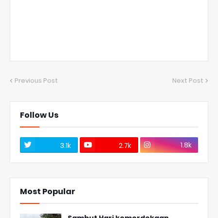
Previous Post
Next Post
Follow Us
1.8k
3.1k
2.7k
Most Popular