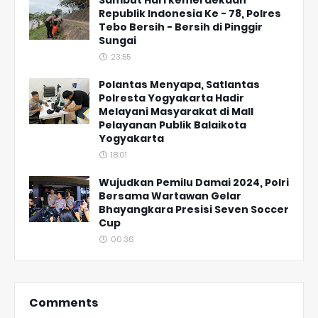
Sambut Hari kemerdekaan
Republik Indonesia Ke - 78, Polres
Tebo Bersih - Bersih di Pinggir
Sungai
23:55
Polantas Menyapa, Satlantas
Polresta Yogyakarta Hadir
Melayani Masyarakat di Mall
Pelayanan Publik Balaikota
Yogyakarta
18:01
Wujudkan Pemilu Damai 2024, Polri
Bersama Wartawan Gelar
Bhayangkara Presisi Seven Soccer
Cup
00:36
Comments