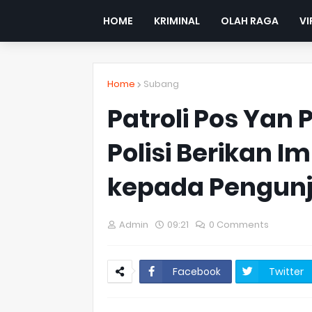
HOME
KRIMINAL
OLAH RAGA
VI
Home
Subang
Patroli Pos Yan 
Polisi Berikan
kepada Pengunj
Admin
09:21
0 Comments
Facebook
Twitter