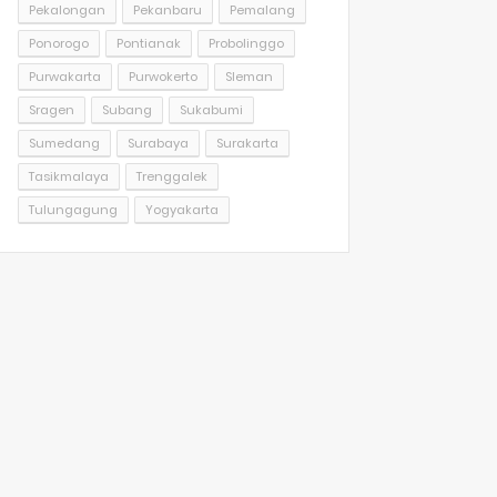
Pekalongan
Pekanbaru
Pemalang
Ponorogo
Pontianak
Probolinggo
Purwakarta
Purwokerto
Sleman
Sragen
Subang
Sukabumi
Sumedang
Surabaya
Surakarta
Tasikmalaya
Trenggalek
Tulungagung
Yogyakarta