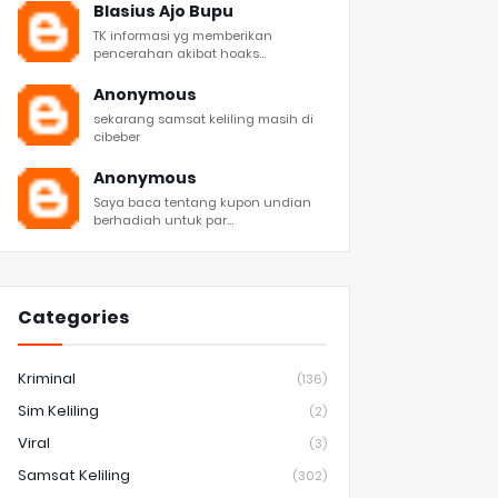
Blasius Ajo Bupu
TK informasi yg memberikan
pencerahan akibat hoaks...
Anonymous
sekarang samsat keliling masih di
cibeber
Anonymous
Saya baca tentang kupon undian
berhadiah untuk par...
Categories
Kriminal
(136)
Sim Keliling
(2)
Viral
(3)
Samsat Keliling
(302)