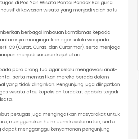
ertugas di Pos Yan Wisata Pantai Pondok Bali guna
ndusif di kawasan wisata yang menjadi salah satu
emberikan berbagai imbauan kamtibmas kepada
i antaranya mengingatkan agar selalu waspada
erti C3 (Curat, Curas, dan Curanmor), serta menjaga
maupun menjadi sasaran kejahatan.
epada para orang tua agar selalu mengawasi anak-
antai, serta memastikan mereka berada dalam
 yang tidak diinginkan. Pengunjung juga diingatkan
s wisata atau kepolisian terdekat apabila terjadi
isata.
sebut petugas juga mengingatkan masyarakat untuk
endara, menggunakan helm demi keselamatan, serta
ang dapat mengganggu kenyamanan pengunjung