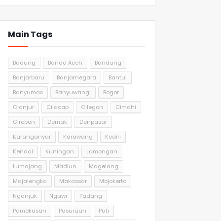
Main Tags
Badung
Banda Aceh
Bandung
Banjarbaru
Banjarnegara
Bantul
Banyumas
Banyuwangi
Bogor
Cianjur
Cilacap
Cilegon
Cimahi
Cirebon
Demak
Denpasar
Karanganyar
Karawang
Kediri
Kendal
Kuningan
Lamongan
Lumajang
Madiun
Magelang
Majalengka
Makassar
Mojokerto
Nganjuk
Ngawi
Padang
Pamekasan
Pasuruan
Pati