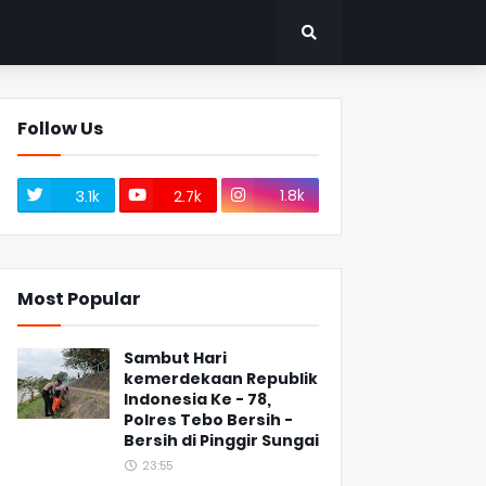
Follow Us
1.8k
3.1k
2.7k
Most Popular
Sambut Hari
kemerdekaan Republik
Indonesia Ke - 78,
Polres Tebo Bersih -
Bersih di Pinggir Sungai
23:55