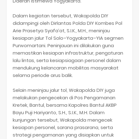
Daerah Istimewa Yogyakarta.
Dalam kegiatan tersebut, Wakapolda DIY
didampingi oleh Dirlantas Polda DIY Kombes Pol
Arie Prasetya Syafa’at, S.I.K., M.H., meninjau
kesiapan jalur Tol Solo–Yogyakarta–YIA segmen
Purwomartani. Peninjauan ini dilakukan guna
memastikan kesiapan infrastruktur, pengaturan
lalu lintas, serta kesiapsiagaan personel dalam
mendukung kelancaran mobilitas masyarakat
selama periode arus balik.
Selain meninjau jalur tol, Wakapolda DIY juga
melakukan pengecekan di Pos Pengamanan
Kretek, Bantul, bersama Kapolres Bantul AKBP
Bayu Puji Hariyanto, S.H., S.I.K., M.H. Dalam
kunjungan tersebut, Wakapolda mengecek
kesiapan personel, sarana prasarana, serta
strategi pengamanan yang disiapkan untuk