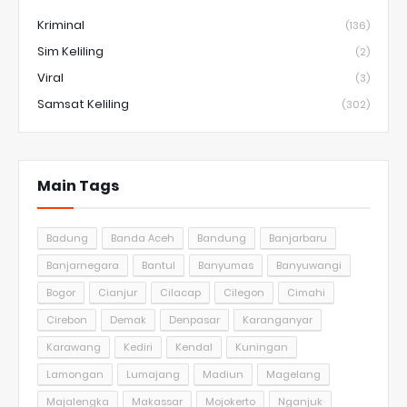
Kriminal
(136)
Sim Keliling
(2)
Viral
(3)
Samsat Keliling
(302)
Main Tags
Badung
Banda Aceh
Bandung
Banjarbaru
Banjarnegara
Bantul
Banyumas
Banyuwangi
Bogor
Cianjur
Cilacap
Cilegon
Cimahi
Cirebon
Demak
Denpasar
Karanganyar
Karawang
Kediri
Kendal
Kuningan
Lamongan
Lumajang
Madiun
Magelang
Majalengka
Makassar
Mojokerto
Nganjuk