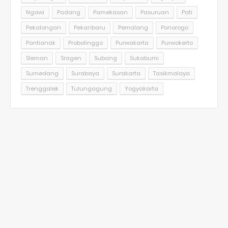
Ngawi
Padang
Pamekasan
Pasuruan
Pati
Pekalongan
Pekanbaru
Pemalang
Ponorogo
Pontianak
Probolinggo
Purwakarta
Purwokerto
Sleman
Sragen
Subang
Sukabumi
Sumedang
Surabaya
Surakarta
Tasikmalaya
Trenggalek
Tulungagung
Yogyakarta