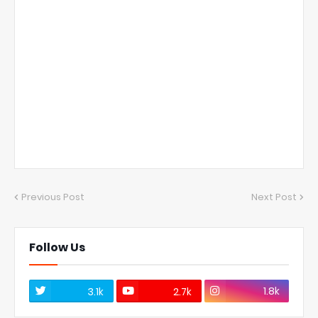
Previous Post
Next Post
Follow Us
1.8k
3.1k
2.7k