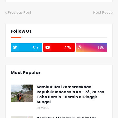
Previous Post
Next Post
Follow Us
1.8k
3.1k
2.7k
Most Popular
Sambut Hari kemerdekaan
Republik Indonesia Ke - 78, Polres
Tebo Bersih - Bersih di Pinggir
Sungai
23:55