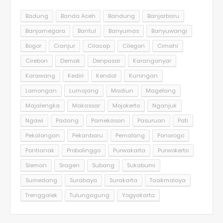
Badung
Banda Aceh
Bandung
Banjarbaru
Banjarnegara
Bantul
Banyumas
Banyuwangi
Bogor
Cianjur
Cilacap
Cilegon
Cimahi
Cirebon
Demak
Denpasar
Karanganyar
Karawang
Kediri
Kendal
Kuningan
Lamongan
Lumajang
Madiun
Magelang
Majalengka
Makassar
Mojokerto
Nganjuk
Ngawi
Padang
Pamekasan
Pasuruan
Pati
Pekalongan
Pekanbaru
Pemalang
Ponorogo
Pontianak
Probolinggo
Purwakarta
Purwokerto
Sleman
Sragen
Subang
Sukabumi
Sumedang
Surabaya
Surakarta
Tasikmalaya
Trenggalek
Tulungagung
Yogyakarta