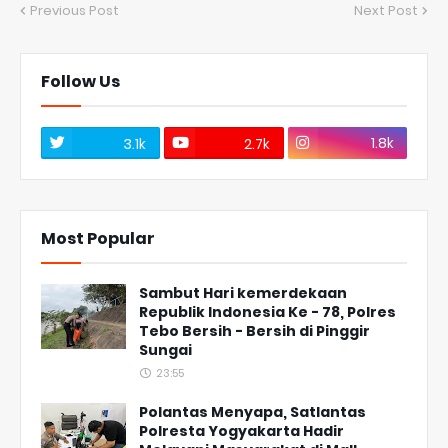
Previous Post
Next Post
Follow Us
1.8k
3.1k
2.7k
Most Popular
Sambut Hari kemerdekaan
Republik Indonesia Ke - 78, Polres
Tebo Bersih - Bersih di Pinggir
Sungai
23:55
Polantas Menyapa, Satlantas
Polresta Yogyakarta Hadir