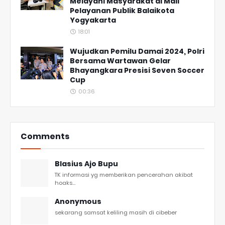
Melayani Masyarakat di Mall
Pelayanan Publik Balaikota
Yogyakarta
18:01
Wujudkan Pemilu Damai 2024, Polri
Bersama Wartawan Gelar
Bhayangkara Presisi Seven Soccer
Cup
00:36
Comments
Blasius Ajo Bupu
TK informasi yg memberikan pencerahan akibat
hoaks...
Anonymous
sekarang samsat keliling masih di cibeber