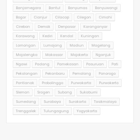
Banjarnegara
Bantul
Banyumas
Banyuwangi
Bogor
Cianjur
Cilacap
Cilegon
Cimahi
Cirebon
Demak
Denpasar
Karanganyar
Karawang
Kediri
Kendal
Kuningan
Lamongan
Lumajang
Madiun
Magelang
Majalengka
Makassar
Mojokerto
Nganjuk
Ngawi
Padang
Pamekasan
Pasuruan
Pati
Pekalongan
Pekanbaru
Pemalang
Ponorogo
Pontianak
Probolinggo
Purwakarta
Purwokerto
Sleman
Sragen
Subang
Sukabumi
Sumedang
Surabaya
Surakarta
Tasikmalaya
Trenggalek
Tulungagung
Yogyakarta