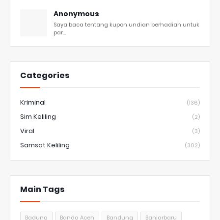
Anonymous
Saya baca tentang kupon undian berhadiah untuk
par...
Categories
Kriminal
(136)
Sim Keliling
(2)
Viral
(3)
Samsat Keliling
(302)
Main Tags
Badung
Banda Aceh
Bandung
Banjarbaru