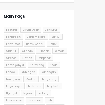
Main Tags
Badung
Banda Aceh
Bandung
Banjarbaru
Banjarnegara
Bantul
Banyumas
Banyuwangi
Bogor
Cianjur
Cilacap
Cilegon
Cimahi
Cirebon
Demak
Denpasar
Karanganyar
Karawang
Kediri
Kendal
Kuningan
Lamongan
Lumajang
Madiun
Magelang
Majalengka
Makassar
Mojokerto
Nganjuk
Ngawi
Padang
Pamekasan
Pasuruan
Pati