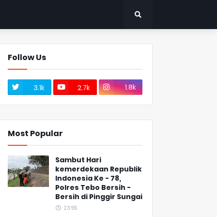
Follow Us
1.8k
3.1k
2.7k
Most Popular
Sambut Hari
kemerdekaan Republik
Indonesia Ke - 78,
Polres Tebo Bersih -
Bersih di Pinggir Sungai
23:55