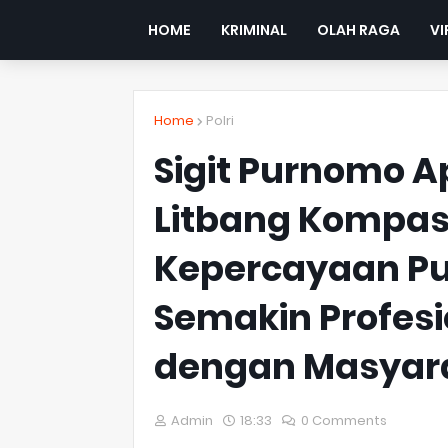
HOME
KRIMINAL
OLAH RAGA
VI
Home
Polri
Sigit Purnomo Ap
Litbang Kompas
Kepercayaan Pub
Semakin Profesi
dengan Masyar
Admin
18:33
0 Comments