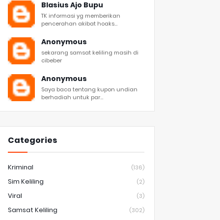
Blasius Ajo Bupu
TK informasi yg memberikan
pencerahan akibat hoaks...
Anonymous
sekarang samsat keliling masih di
cibeber
Anonymous
Saya baca tentang kupon undian
berhadiah untuk par...
Categories
Kriminal
(136)
Sim Keliling
(2)
Viral
(3)
Samsat Keliling
(302)