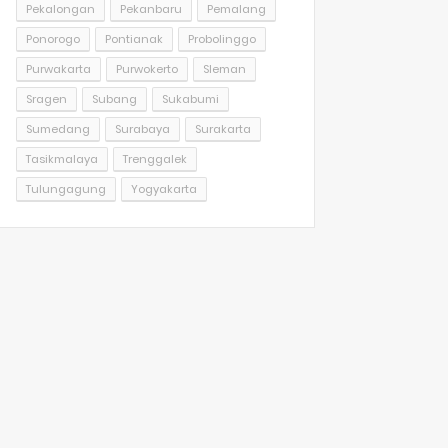
Pekalongan
Pekanbaru
Pemalang
Ponorogo
Pontianak
Probolinggo
Purwakarta
Purwokerto
Sleman
Sragen
Subang
Sukabumi
Sumedang
Surabaya
Surakarta
Tasikmalaya
Trenggalek
Tulungagung
Yogyakarta