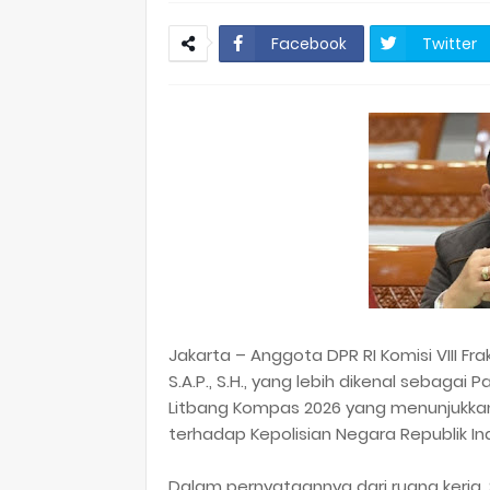
Facebook
Twitter
Jakarta – Anggota DPR RI Komisi VIII Fra
S.A.P., S.H., yang lebih dikenal sebaga
Litbang Kompas 2026 yang menunjukkan
terhadap Kepolisian Negara Republik Ind
Dalam pernyataannya dari ruang kerja