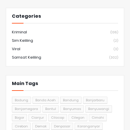
Categories
Kriminal
(136)
Sim Keliling
(2)
Viral
(3)
Samsat Keliling
(302)
Main Tags
Badung
Banda Aceh
Bandung
Banjarbaru
Banjarnegara
Bantul
Banyumas
Banyuwangi
Bogor
Cianjur
Cilacap
Cilegon
Cimahi
Cirebon
Demak
Denpasar
Karanganyar