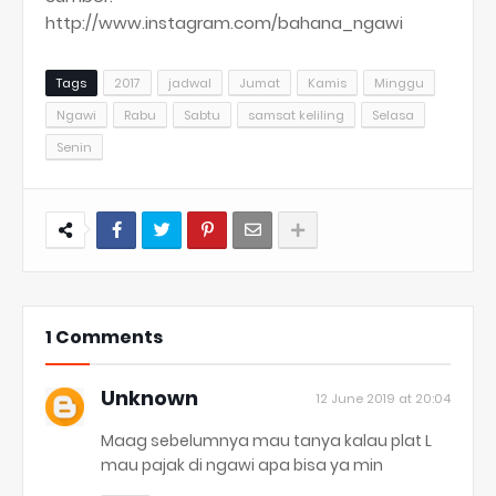
http://www.instagram.com/bahana_ngawi
Tags
2017
jadwal
Jumat
Kamis
Minggu
Ngawi
Rabu
Sabtu
samsat keliling
Selasa
Senin
1 Comments
Unknown
12 June 2019 at 20:04
Maag sebelumnya mau tanya kalau plat L
mau pajak di ngawi apa bisa ya min