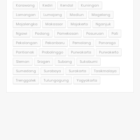
Karawang
Kediri
Kendal
Kuningan
Lamongan
Lumajang
Madiun
Magelang
Majalengka
Makassar
Mojokerto
Nganjuk
Ngawi
Padang
Pamekasan
Pasuruan
Pati
Pekalongan
Pekanbaru
Pemalang
Ponorogo
Pontianak
Probolinggo
Purwakarta
Purwokerto
Sleman
Sragen
Subang
Sukabumi
Sumedang
Surabaya
Surakarta
Tasikmalaya
Trenggalek
Tulungagung
Yogyakarta