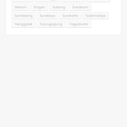
Sleman
Sragen
Subang
Sukabumi
Sumedang
Surabaya
Surakarta
Tasikmalaya
Trenggalek
Tulungagung
Yogyakarta