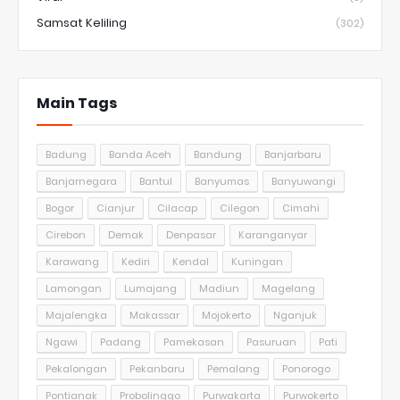
Samsat Keliling
(302)
Main Tags
Badung
Banda Aceh
Bandung
Banjarbaru
Banjarnegara
Bantul
Banyumas
Banyuwangi
Bogor
Cianjur
Cilacap
Cilegon
Cimahi
Cirebon
Demak
Denpasar
Karanganyar
Karawang
Kediri
Kendal
Kuningan
Lamongan
Lumajang
Madiun
Magelang
Majalengka
Makassar
Mojokerto
Nganjuk
Ngawi
Padang
Pamekasan
Pasuruan
Pati
Pekalongan
Pekanbaru
Pemalang
Ponorogo
Pontianak
Probolinggo
Purwakarta
Purwokerto