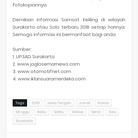
fotokopiannya.
Demikian informasi Samsat Keliling di wilayah
Surakarta atau Solo terbaru 2018 setiap harinya.
Semoga informasi ini bermanfaat bagi anda.
Sumber:
1. UP3AD Surakarta
2. www.joglosemarnews.com
3. www.otomotifnet.com
4. www.iklansuaramerdeka.com
Tags
2018
Jawa Tengah
Jumat
Kamis
Minggu
Rabu
Sabtu
Selasa
Senin
Solo
Surakarta