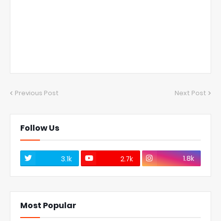
Previous Post
Next Post
Follow Us
1.8k
3.1k
2.7k
Most Popular