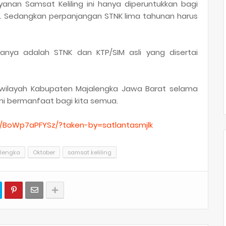
nan Samsat Keliling ini hanya diperuntukkan bagi
 Sedangkan perpanjangan STNK lima tahunan harus
ranya adalah STNK dan KTP/SIM asli yang disertai
i wilayah Kabupaten Majalengka Jawa Barat selama
ini bermanfaat bagi kita semua.
/BoWp7aPFYSz/?taken-by=satlantasmjlk
lengka
Oktober
samsat keliling