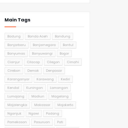
Main Tags
Badung
Banda Aceh
Bandung
Banjarbaru
Banjarnegara
Bantul
Banyumas
Banyuwangi
Bogor
Cianjur
Cilacap
Cilegon
Cimahi
Cirebon
Demak
Denpasar
Karanganyar
Karawang
Kediri
Kendal
Kuningan
Lamongan
Lumajang
Madiun
Magelang
Majalengka
Makassar
Mojokerto
Nganjuk
Ngawi
Padang
Pamekasan
Pasuruan
Pati