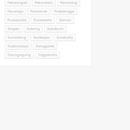
Pekalongan
Pekanbaru
Pemalang
Ponorogo
Pontianak
Probolinggo
Purwakarta
Purwokerto
Sleman
Sragen
Subang
Sukabumi
Sumedang
Surabaya
Surakarta
Tasikmalaya
Trenggalek
Tulungagung
Yogyakarta