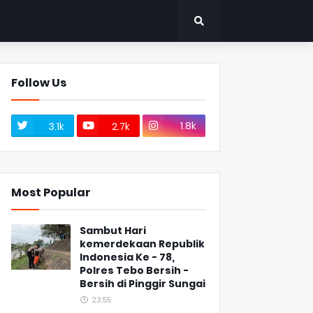
Follow Us
1.8k
3.1k
2.7k
Most Popular
Sambut Hari
kemerdekaan Republik
Indonesia Ke - 78,
Polres Tebo Bersih -
Bersih di Pinggir Sungai
23:55