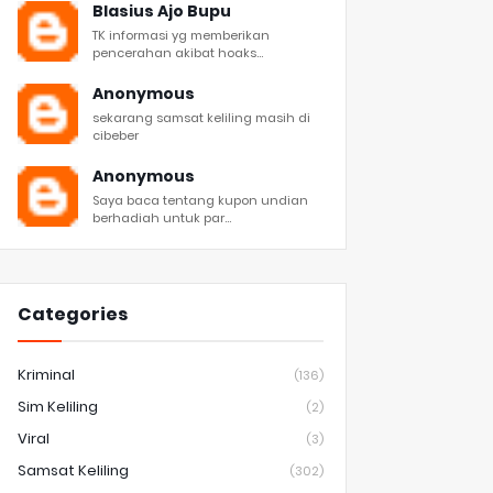
Blasius Ajo Bupu
TK informasi yg memberikan
pencerahan akibat hoaks...
Anonymous
sekarang samsat keliling masih di
cibeber
Anonymous
Saya baca tentang kupon undian
berhadiah untuk par...
Categories
Kriminal
(136)
Sim Keliling
(2)
Viral
(3)
Samsat Keliling
(302)