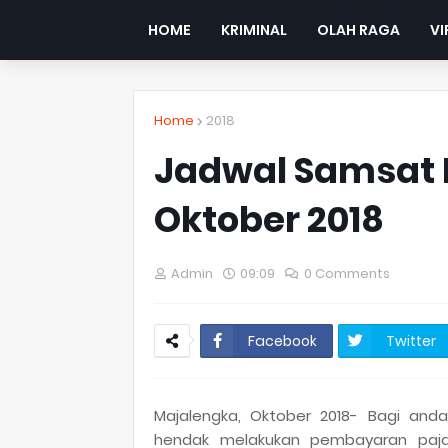
HOME
KRIMINAL
OLAH RAGA
VI
Home
2018
Jadwal Samsat K
Oktober 2018
Admin
09:09
0 Comments
Facebook
Twitter
Majalengka, Oktober 2018- Bagi an
hendak melakukan pembayaran paja